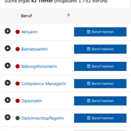
Suche ergab
42 Treffer
(insgesamt 1.752 Berufe)
Beruf
Beruf merken
AktuarIn
Beruf
merken
BetriebswirtIn
Beruf
merken
BildungsforscherIn
Beruf
merken
Compliance-ManagerIn
Beruf
merken
DiplomatIn
Beruf
merken
DiplomrechtspflegerIn
Beruf
merken