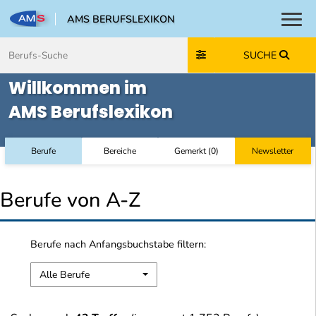
AMS BERUFSLEXIKON
Toggl
Zum Inhalt springen
Zum Navmenü springen
Zur Suche springen
Zur Footer springen
SUCHE
Willkommen im
AMS Berufslexikon
Berufe
Bereiche
Gemerkt
(
0
)
Newsletter
Berufe von A-Z
Berufe nach Anfangsbuchstabe filtern:
Alle Berufe