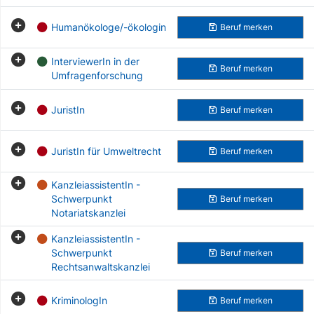
Humanökologe/-ökologin
Beruf
merken
InterviewerIn in der
Beruf
merken
Umfragenforschung
JuristIn
Beruf
merken
JuristIn für Umweltrecht
Beruf
merken
KanzleiassistentIn -
Schwerpunkt
Beruf
merken
Notariatskanzlei
KanzleiassistentIn -
Schwerpunkt
Beruf
merken
Rechtsanwaltskanzlei
KriminologIn
Beruf
merken