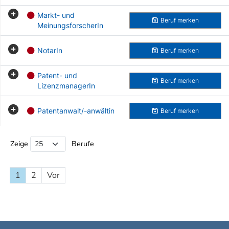
Markt- und
Beruf
merken
MeinungsforscherIn
NotarIn
Beruf
merken
Patent- und
Beruf
merken
LizenzmanagerIn
Patentanwalt/-anwältin
Beruf
merken
Beruf Liste
Zeige
Berufe
1
2
Vor