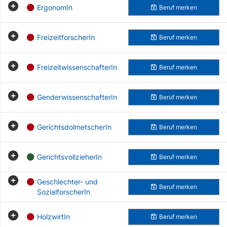
ErgonomIn
Beruf
merken
FreizeitforscherIn
Beruf
merken
FreizeitwissenschafterIn
Beruf
merken
GenderwissenschafterIn
Beruf
merken
GerichtsdolmetscherIn
Beruf
merken
GerichtsvollzieherIn
Beruf
merken
Geschlechter- und
Beruf
merken
SozialforscherIn
HolzwirtIn
Beruf
merken