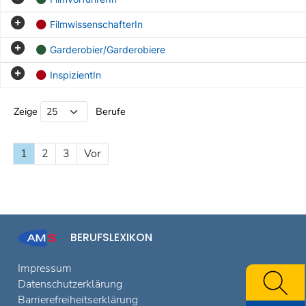
FilmwissenschafterIn
Garderobier/Garderobiere
InspizientIn
Beruf Liste
Zeige
Berufe
1
2
3
Vor
BERUFSLEXIKON
Impressum
Datenschutzerklärung
Barrierefreiheitserklärung