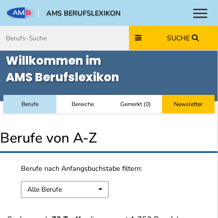
AMS BERUFSLEXIKON
Toggl
Zum Inhalt springen
Zum Navmenü springen
Zur Suche springen
Zur Footer springen
SUCHE
Willkommen im
AMS Berufslexikon
Berufe
Bereiche
Gemerkt
(
0
)
Newsletter
Berufe von A-Z
Berufe nach Anfangsbuchstabe filtern:
Alle Berufe