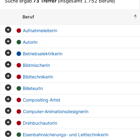
Suche ergab
73 Treffer
(insgesamt 1.752 Berufe)
Beruf
AufnahmeleiterIn
AutorIn
BetriebselektrikerIn
BildmischerIn
BildtechnikerIn
BilleteurIn
Compositing Artist
Computer-AnimationsdesignerIn
DrehbuchautorIn
Eisenbahnsicherungs- und LeittechnikerIn