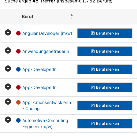
Suche ergab
48 Treffer
(insgesamt 1.752 Berufe)
Beruf
Beruf merken
Angular Developer (m/w)
Beruf
merken
AnwendungsbetreuerIn
Beruf
merken
App-DeveloperIn
Beruf
merken
App-DeveloperIn
Beruf
merken
ApplikationsentwicklerIn
Beruf
merken
- Coding
Automotive Computing
Beruf
merken
Engineer (m/w)