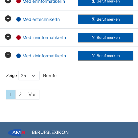
MedieninformatikerIn
Beruf
merken
MedientechnikerIn
Beruf
merken
MedizininformatikerIn
Beruf
merken
MedizininformatikerIn
Beruf
merken
Beruf Liste
Zeige
Berufe
1
2
Vor
BERUFSLEXIKON