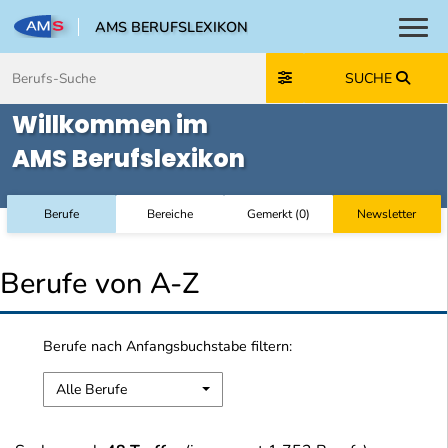
AMS BERUFSLEXIKON
Toggl
Zum Inhalt springen
Zum Navmenü springen
Zur Suche springen
Zur Footer springen
SUCHE
Willkommen im
AMS Berufslexikon
Berufe
Bereiche
Gemerkt
(
0
)
Newsletter
Berufe von A-Z
Berufe nach Anfangsbuchstabe filtern:
Alle Berufe