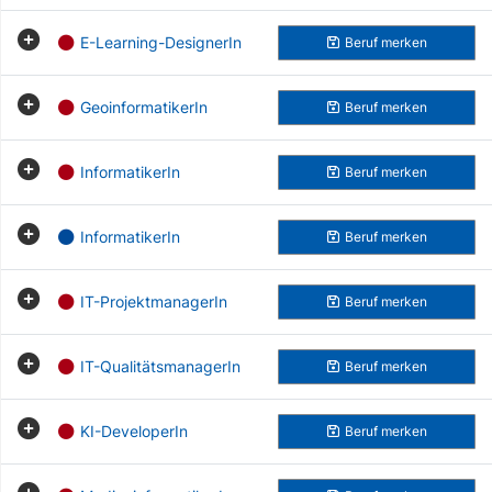
E-Learning-DesignerIn
Beruf
merken
GeoinformatikerIn
Beruf
merken
InformatikerIn
Beruf
merken
InformatikerIn
Beruf
merken
IT-ProjektmanagerIn
Beruf
merken
IT-QualitätsmanagerIn
Beruf
merken
KI-DeveloperIn
Beruf
merken