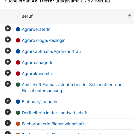
Suche ergab
46 Treffer
(insgesamt 1.752 Berufe)
Beruf
AgrarberaterIn
Agrarbiologe/-biologin
Agrarkaufmann/Agrarkauffrau
AgrarmanagerIn
AgrarökonomIn
AmtlicheR FachassistentIn bei der Schlachttier- und
Fleischuntersuchung
Biobauer/-bäuerin
DorfhelferIn in der Landwirtschaft
FacharbeiterIn Bienenwirtschaft