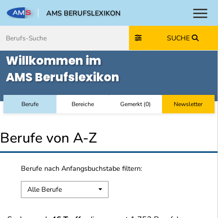
AMS BERUFSLEXIKON
Toggl
Zum Inhalt springen
Zum Navmenü springen
Zur Suche springen
Zur Footer springen
SUCHE
Willkommen im
AMS Berufslexikon
Berufe
Bereiche
Gemerkt
(
0
)
Newsletter
Berufe von A-Z
Berufe nach Anfangsbuchstabe filtern:
Alle Berufe