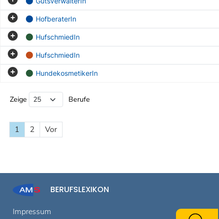
GutsverwalterIn
HofberaterIn
HufschmiedIn
HufschmiedIn
HundekosmetikerIn
Beruf Liste
Zeige
Berufe
1
2
Vor
BERUFSLEXIKON
Impressum