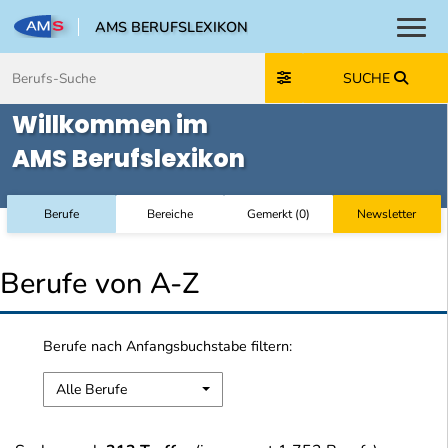
AMS BERUFSLEXIKON
Toggl
Zum Inhalt springen
Zum Navmenü springen
Zur Suche springen
Zur Footer springen
SUCHE
Willkommen im
AMS Berufslexikon
Berufe
Bereiche
Gemerkt
(
0
)
Newsletter
Berufe von A-Z
Berufe nach Anfangsbuchstabe filtern:
Alle Berufe