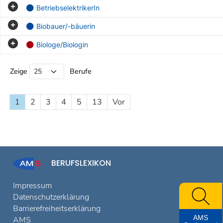
BetriebselektrikerIn
Biobauer/-bäuerin
Biologe/Biologin
Beruf Liste
Zeige
Berufe
1
2
3
4
5
13
Vor
BERUFSLEXIKON
Impressum
Datenschutzerklärung
Barrierefreiheitserklärung
AMS
AMS