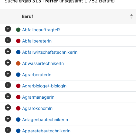
Suche ergab
313 Treffer
(insgesamt 1.752 Berufe)
Beruf
AbfallbeauftragteR
AbfallberaterIn
AbfallwirtschaftstechnikerIn
AbwassertechnikerIn
AgrarberaterIn
Agrarbiologe/-biologin
AgrarmanagerIn
AgrarökonomIn
AnlagenbautechnikerIn
ApparatebautechnikerIn