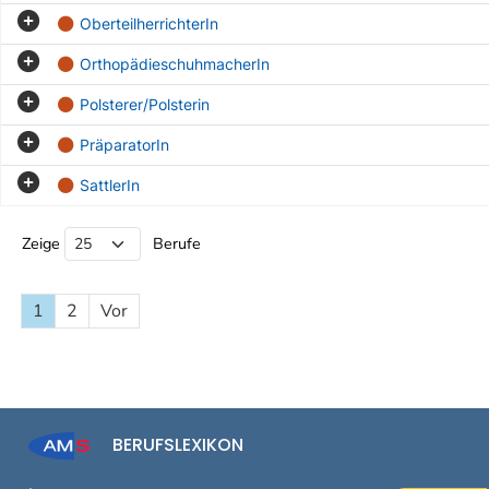
OberteilherrichterIn
OrthopädieschuhmacherIn
Polsterer/Polsterin
PräparatorIn
SattlerIn
Beruf Liste
Zeige
Berufe
1
2
Vor
BERUFSLEXIKON