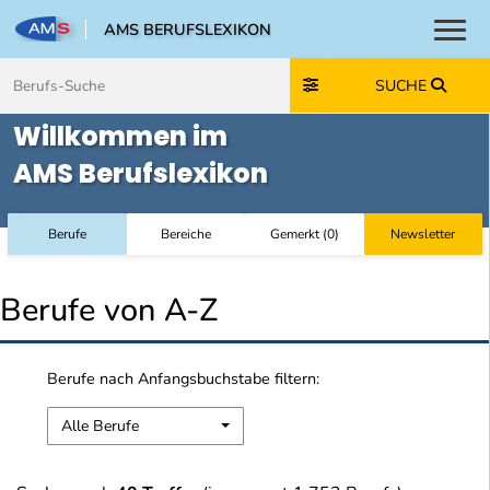
AMS BERUFSLEXIKON
Toggl
Zum Inhalt springen
Zum Navmenü springen
Zur Suche springen
Zur Footer springen
SUCHE
Willkommen im
AMS Berufslexikon
Berufe
Bereiche
Gemerkt
(
0
)
Newsletter
Berufe von A-Z
Berufe nach Anfangsbuchstabe filtern:
Alle Berufe