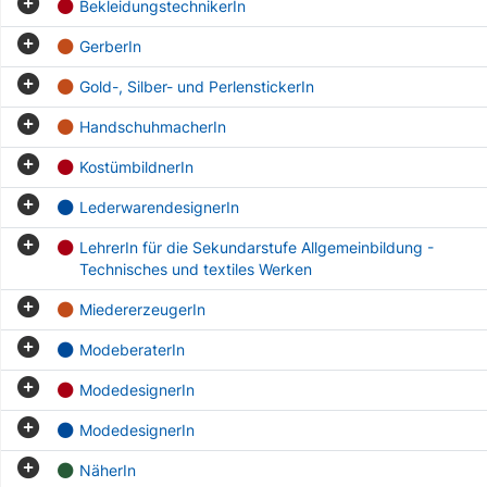
BekleidungstechnikerIn
GerberIn
Gold-, Silber- und PerlenstickerIn
HandschuhmacherIn
KostümbildnerIn
LederwarendesignerIn
LehrerIn für die Sekundarstufe Allgemeinbildung -
Technisches und textiles Werken
MiedererzeugerIn
ModeberaterIn
ModedesignerIn
ModedesignerIn
NäherIn