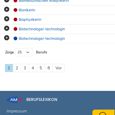
BiomedizinischeR AnalytikerIn
BionikerIn
BiophysikerIn
Biotechnologe/-technologin
Biotechnologe/-technologin
Beruf Liste
Zeige
Berufe
1
2
3
4
5
8
Vor
BERUFSLEXIKON
Impressum