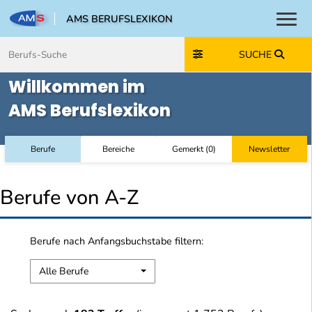
AMS BERUFSLEXIKON
Toggl
Zum Inhalt springen
Zum Navmenü springen
Zur Suche springen
Zur Footer springen
SUCHE
Willkommen im
AMS Berufslexikon
Berufe
Bereiche
Gemerkt
(
0
)
Newsletter
Berufe von A-Z
Berufe nach Anfangsbuchstabe filtern:
Alle Berufe