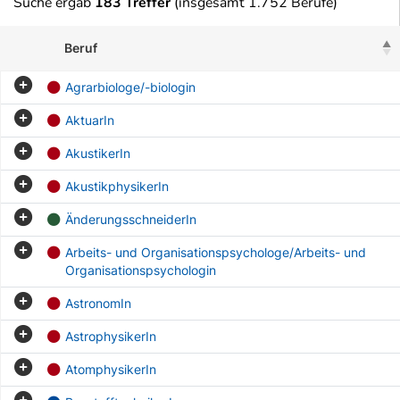
Suche ergab
183 Treffer
(insgesamt 1.752 Berufe)
Beruf
Agrarbiologe/-biologin
AktuarIn
AkustikerIn
AkustikphysikerIn
ÄnderungsschneiderIn
Arbeits- und Organisationspsychologe/Arbeits- und
Organisationspsychologin
AstronomIn
AstrophysikerIn
AtomphysikerIn