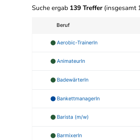
Suche ergab
139 Treffer
(insgesamt 1
Beruf
Aerobic-TrainerIn
AnimateurIn
BadewärterIn
BankettmanagerIn
Barista (m/w)
BarmixerIn