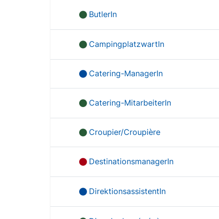
ButlerIn
CampingplatzwartIn
Catering-ManagerIn
Catering-MitarbeiterIn
Croupier/Croupière
DestinationsmanagerIn
DirektionsassistentIn