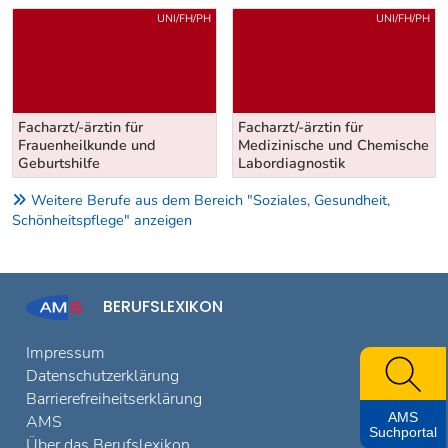
Uber weitere Berufsvorschläge
UNI/FH/PH
UNI/FH/PH
Facharzt/-ärztin für
Facharzt/-ärztin für
Frauenheilkunde und
Medizinische und Chemische
Geburtshilfe
Labordiagnostik
Weitere Berufe aus dem Bereich "Soziales, Gesundheit,
Schönheitspflege" anzeigen
BERUFSLEXIKON
Impressum
Datenschutzerklärung
Barrierefreiheitserklärung
AMS
AMS
Suchportal
Über das Berufslexikon