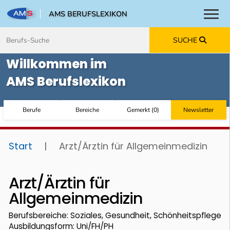
AMS BERUFSLEXIKON
Toggl
Zum Inhalt springen
Zum Navmenü springen
Zur Suche springen
Zur Footer springen
SUCHE
Willkommen im
AMS Berufslexikon
Berufe
Bereiche
Gemerkt
(
0
)
Newsletter
Start
|
Arzt/Ärztin für Allgemeinmedizin
Arzt/Ärztin für
Allgemeinmedizin
Berufsbereiche: Soziales, Gesundheit, Schönheitspflege
Ausbildungsform: Uni/FH/PH