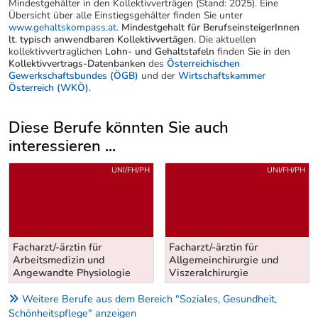
Mindestgehälter in den Kollektivverträgen (Stand: 2025). Eine
Übersicht über alle Einstiegsgehälter finden Sie unter
www.gehaltskompass.at
.
Mindestgehalt für BerufseinsteigerInnen
lt. typisch anwendbaren Kollektivvertägen.
Die aktuellen
kollektivvertraglichen
Lohn- und Gehaltstafeln
finden Sie in den
Kollektivvertrags-Datenbanken
des
Österreichischen
Gewerkschaftsbundes (ÖGB)
und der
Wirtschaftskammer
Österreich (WKÖ)
.
Diese Berufe könnten Sie auch
interessieren ...
Uber weitere Berufsvorschläge
UNI/FH/PH
UNI/FH/PH
Facharzt/-ärztin für
Facharzt/-ärztin für
Arbeitsmedizin und
Allgemeinchirurgie und
Angewandte Physiologie
Viszeralchirurgie
Weitere Berufe aus dem Bereich "Soziales, Gesundheit,
Schönheitspflege" anzeigen