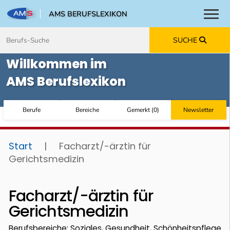
AMS BERUFSLEXIKON
Toggl
Zum Inhalt springen
Zum Navmenü springen
Zur Suche springen
Zur Footer springen
SUCHE
Willkommen im
AMS Berufslexikon
Berufe
Bereiche
Gemerkt
(
0
)
Newsletter
Start
|
Facharzt/-ärztin für
Gerichtsmedizin
Facharzt/-ärztin für
Gerichtsmedizin
Berufsbereiche: Soziales, Gesundheit, Schönheitspflege