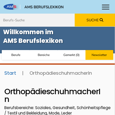
AMS BERUFSLEXIKON
Toggl
Zum Inhalt springen
Zum Navmenü springen
Zur Suche springen
Zur Footer springen
SUCHE
Willkommen im
AMS Berufslexikon
Berufe
Bereiche
Gemerkt
(
0
)
Newsletter
Start
|
OrthopädieschuhmacherIn
OrthopädieschuhmacherI
n
Berufsbereiche: Soziales, Gesundheit, Schönheitspflege
/ Textil und Bekleidung, Mode, Leder