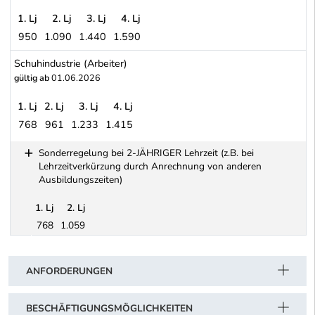
1. Lj
2. Lj
3. Lj
4. Lj
950
1.090
1.440
1.590
Orthopädieschuhmachergewerbe (Arbeiter)
Schuhindustrie (Arbeiter)
gültig ab
01.06.2026
1. Lj
2. Lj
3. Lj
4. Lj
768
961
1.233
1.415
Schuhindustrie (Arbeiter)
Sonderregelung bei 2-JÄHRIGER Lehrzeit (z.B. bei
Lehrzeitverkürzung durch Anrechnung von anderen
Ausbildungszeiten)
1. Lj
2. Lj
768
1.059
Schwerpunkt Tabelle
Sonderregelung bei 2-JÄHRIGER Lehrzeit (z.B. bei Lehrzeitverk
ANFORDERUNGEN
BESCHÄFTIGUNGSMÖGLICHKEITEN