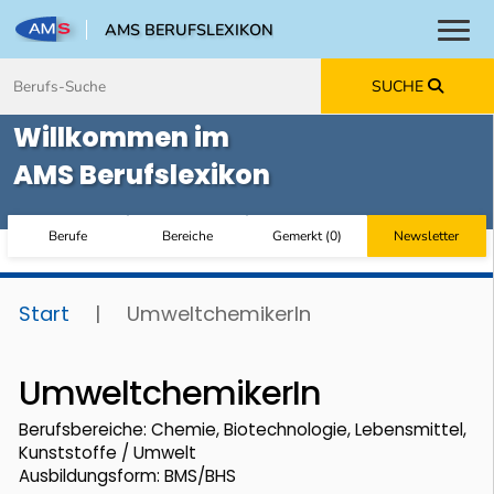
AMS BERUFSLEXIKON
Toggl
Zum Inhalt springen
Zum Navmenü springen
Zur Suche springen
Zur Footer springen
SUCHE
Willkommen im
AMS Berufslexikon
Berufe
Bereiche
Gemerkt
(
0
)
Newsletter
Start
|
UmweltchemikerIn
UmweltchemikerIn
Berufsbereiche: Chemie, Biotechnologie, Lebensmittel,
Kunststoffe / Umwelt
Ausbildungsform: BMS/BHS