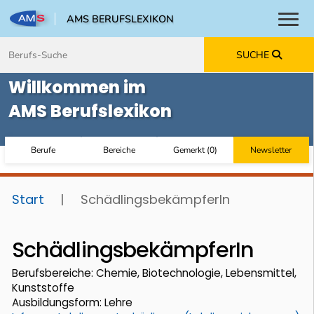
AMS BERUFSLEXIKON
Toggl
Zum Inhalt springen
Zum Navmenü springen
Zur Suche springen
Zur Footer springen
SUCHE
Willkommen im
AMS Berufslexikon
Berufe
Bereiche
Gemerkt
(
0
)
Newsletter
Start
|
SchädlingsbekämpferIn
SchädlingsbekämpferIn
Berufsbereiche: Chemie, Biotechnologie, Lebensmittel,
Kunststoffe
Ausbildungsform: Lehre