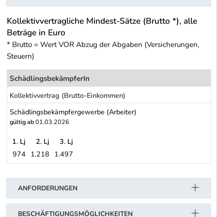
Kollektivvertragliche Mindest-Sätze (Brutto *), alle
Beträge in Euro
* Brutto = Wert VOR Abzug der Abgaben (Versicherungen,
Steuern)
SchädlingsbekämpferIn
Kollektivvertrag (Brutto-Einkommen)
Schädlingsbekämpfergewerbe (Arbeiter)
gültig ab
01.03.2026
1. Lj
2. Lj
3. Lj
974
1.218
1.497
Schädlingsbekämpfergewerbe (Arbeiter)
Schwerpunkt Tabelle
ANFORDERUNGEN
BESCHÄFTIGUNGSMÖGLICHKEITEN