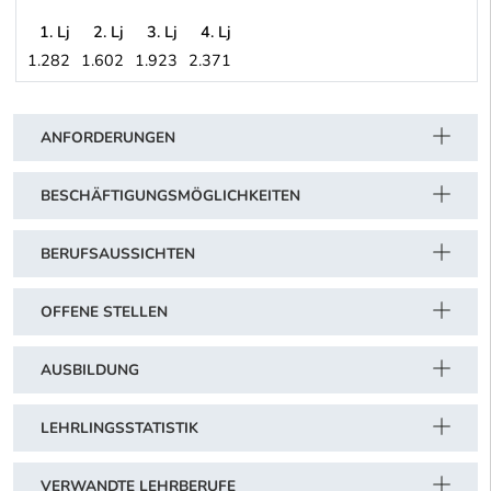
1. Lj
2. Lj
3. Lj
4. Lj
1.282
1.602
1.923
2.371
Energierohstoff- und Kraftstoffindustrie (vormals Mineralölindust
Schwerpunkt Tabelle
ANFORDERUNGEN
BESCHÄFTIGUNGSMÖGLICHKEITEN
BERUFSAUSSICHTEN
OFFENE STELLEN
AUSBILDUNG
LEHRLINGSSTATISTIK
VERWANDTE LEHRBERUFE