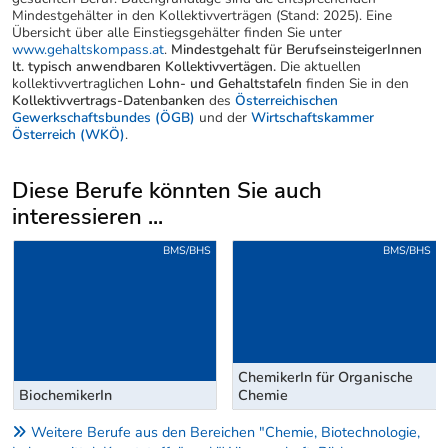
Mindestgehälter in den Kollektivverträgen (Stand: 2025). Eine
Übersicht über alle Einstiegsgehälter finden Sie unter
www.gehaltskompass.at
.
Mindestgehalt für BerufseinsteigerInnen
lt. typisch anwendbaren Kollektivvertägen.
Die aktuellen
kollektivvertraglichen
Lohn- und Gehaltstafeln
finden Sie in den
Kollektivvertrags-Datenbanken
des
Österreichischen
Gewerkschaftsbundes (ÖGB)
und der
Wirtschaftskammer
Österreich (WKÖ)
.
Diese Berufe könnten Sie auch
interessieren ...
Uber weitere Berufsvorschläge
BMS/BHS
BMS/BHS
ChemikerIn für Organische
BiochemikerIn
Chemie
Weitere Berufe aus den Bereichen "Chemie, Biotechnologie,