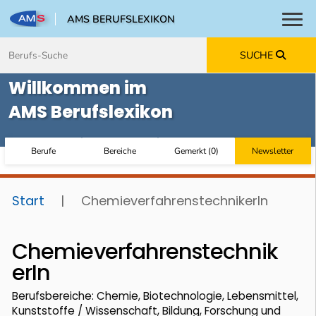
AMS BERUFSLEXIKON
Toggl
Zum Inhalt springen
Zum Navmenü springen
Zur Suche springen
Zur Footer springen
SUCHE
Willkommen im
AMS Berufslexikon
Berufe
Bereiche
Gemerkt
(
0
)
Newsletter
Start
|
ChemieverfahrenstechnikerIn
Chemieverfahrenstechnik
erIn
Berufsbereiche: Chemie, Biotechnologie, Lebensmittel,
Kunststoffe / Wissenschaft, Bildung, Forschung und