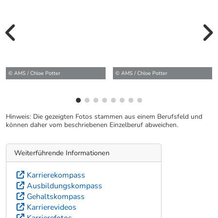
vorherige Bilde
wei
© AMS / Chloe Potter
© AMS / Chloe Potter
Hinweis: Die gezeigten Fotos stammen aus einem Berufsfeld und
können daher vom beschriebenen Einzelberuf abweichen.
Weiterführende Informationen
Karrierekompass
Ausbildungskompass
Gehaltskompass
Karrierevideos