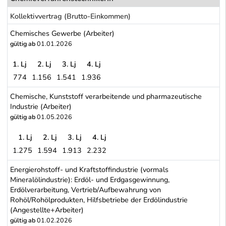
Kollektivvertrag (Brutto-Einkommen)
Chemisches Gewerbe (Arbeiter)
gültig ab
01.01.2026
1. Lj
2. Lj
3. Lj
4. Lj
774
1.156
1.541
1.936
Chemisches Gewerbe (Arbeiter)
Chemische, Kunststoff verarbeitende und pharmazeutische
Industrie (Arbeiter)
gültig ab
01.05.2026
1. Lj
2. Lj
3. Lj
4. Lj
1.275
1.594
1.913
2.232
Chemische, Kunststoff verarbeitende und pharmazeutische Industri
Energierohstoff- und Kraftstoffindustrie (vormals
Mineralölindustrie): Erdöl- und Erdgasgewinnung,
Erdölverarbeitung, Vertrieb/Aufbewahrung von
Rohöl/Rohölprodukten, Hilfsbetriebe der Erdölindustrie
(Angestellte+Arbeiter)
gültig ab
01.02.2026