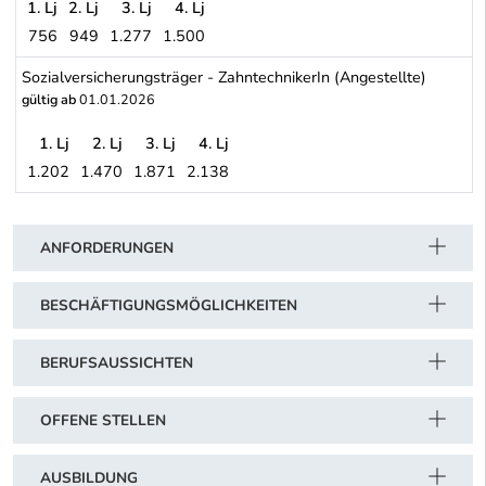
1. Lj
2. Lj
3. Lj
4. Lj
756
949
1.277
1.500
Zahntechnikergewerbe (Arbeiter)
Sozialversicherungsträger - ZahntechnikerIn (Angestellte)
gültig ab
01.01.2026
1. Lj
2. Lj
3. Lj
4. Lj
1.202
1.470
1.871
2.138
Sozialversicherungsträger - ZahntechnikerIn (Angestellte)
Schwerpunkt Tabelle
ANFORDERUNGEN
BESCHÄFTIGUNGSMÖGLICHKEITEN
BERUFSAUSSICHTEN
OFFENE STELLEN
AUSBILDUNG