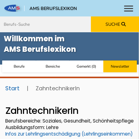
AMS BERUFSLEXIKON
Toggl
Zum Inhalt springen
Zum Navmenü springen
Zur Suche springen
Zur Footer springen
SUCHE
Willkommen im
AMS Berufslexikon
Berufe
Bereiche
Gemerkt
(
0
)
Newsletter
Start
|
ZahntechnikerIn
ZahntechnikerIn
Berufsbereiche: Soziales, Gesundheit, Schönheitspflege
Ausbildungsform: Lehre
Infos zur Lehrlingsentschädigung (Lehrlingseinkommen)