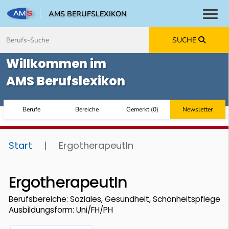
AMS BERUFSLEXIKON
Toggl
Zum Inhalt springen
Zum Navmenü springen
Zur Suche springen
Zur Footer springen
SUCHE
Willkommen im
AMS Berufslexikon
Berufe
Bereiche
Gemerkt
(
0
)
Newsletter
Start
|
ErgotherapeutIn
ErgotherapeutIn
Berufsbereiche: Soziales, Gesundheit, Schönheitspflege
Ausbildungsform: Uni/FH/PH