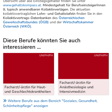
Übersicht über alle Einstiegsgehälter finden Sie unter
www.gehaltskompass.at
.
Mindestgehalt für BerufseinsteigerInnen
lt. typisch anwendbaren Kollektivvertägen.
Die aktuellen
kollektivvertraglichen
Lohn- und Gehaltstafeln
finden Sie in den
Kollektivvertrags-Datenbanken
des
Österreichischen
Gewerkschaftsbundes (ÖGB)
und der
Wirtschaftskammer
Österreich (WKÖ)
.
Diese Berufe könnten Sie auch
interessieren ...
Uber weitere Berufsvorschläge
UNI/FH/PH
UNI/FH/PH
Facharzt/-ärztin für
Facharzt/-ärztin für Haut-
Anästhesiologie und
und Geschlechtskrankheiten
Intensivmedizin
Weitere Berufe aus dem Bereich "Soziales, Gesundheit,
Schönheitspflege" anzeigen