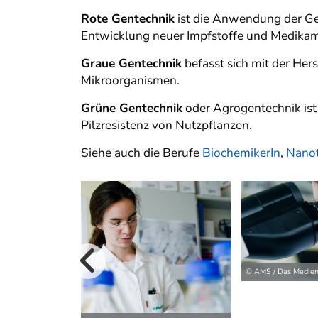
Rote Gentechnik
ist die Anwendung der Gen
Entwicklung neuer Impfstoffe und Medikame
Graue Gentechnik
befasst sich mit der Her
Mikroorganismen.
Grüne Gentechnik
oder Agrogentechnik ist
Pilzresistenz von Nutzpflanzen.
Siehe auch die Berufe
BiochemikerIn
,
Nanot
vorherige B
© AMS / Das Medien