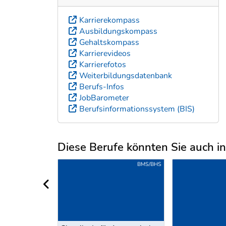
Karrierekompass
Ausbildungskompass
Gehaltskompass
Karrierevideos
Karrierefotos
Weiterbildungsdatenbank
Berufs-Infos
JobBarometer
Berufsinformationssystem (BIS)
Diese Berufe könnten Sie auch int
Uber weitere Berufsvorschläge
LEHRE
BMS/BHS
vorheriger Bereich