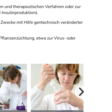
en und therapeutischen Verfahren oder zur
Insulinproduktion).
e Zwecke mit Hilfe gentechnisch veränderter
Pflanzenzüchtung, etwa zur Virus- oder
© AMS / Das Medi
weitere Bilder>