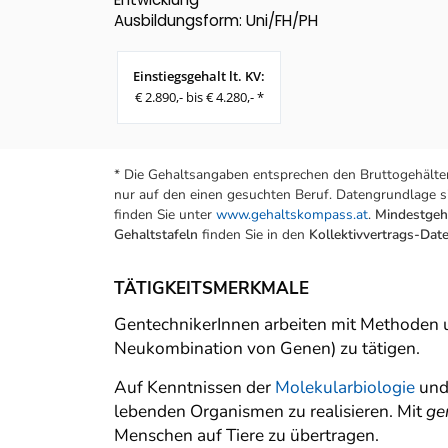
Ausbildungsform: Uni/FH/PH
Einstiegsgehalt lt. KV:
€ 2.890,- bis € 4.280,- *
* Die Gehaltsangaben entsprechen den Bruttogehälter
nur auf den einen gesuchten Beruf. Datengrundlage si
finden Sie unter
www.gehaltskompass.at
.
Mindestgeha
Gehaltstafeln
finden Sie in den
Kollektivvertrags-Da
TÄTIGKEITSMERKMALE
GentechnikerInnen arbeiten mit Methoden 
Neukombination von Genen) zu tätigen.
Auf Kenntnissen der
Molekularbiologie
und
lebenden Organismen zu realisieren. Mit
ge
Menschen auf Tiere zu übertragen.