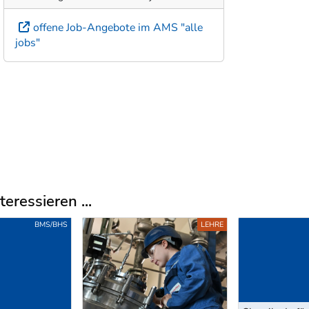
offene Job-Angebote im AMS "alle
jobs"
eressieren ...
BMS/BHS
LEHRE