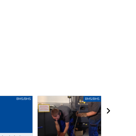
BMS/BHS
BMS/BHS
nächster Berei