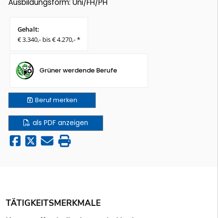
Ausbildungsform: Uni/FH/PH
Gehalt:
€ 3.340,- bis € 4.270,- *
Grüner werdende Berufe
Beruf
merken
als PDF anzeigen
TÄTIGKEITSMERKMALE