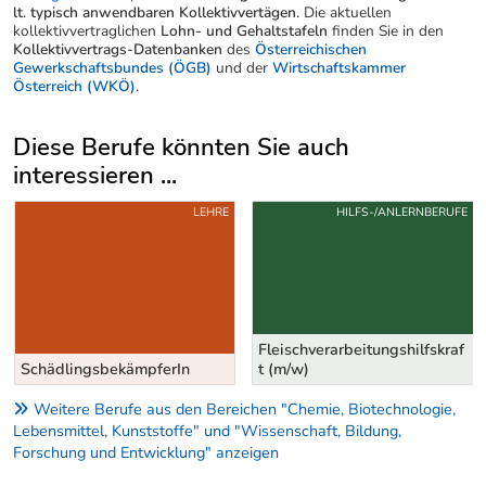
lt. typisch anwendbaren Kollektivvertägen.
Die aktuellen
kollektivvertraglichen
Lohn- und Gehaltstafeln
finden Sie in den
Kollektivvertrags-Datenbanken
des
Österreichischen
Gewerkschaftsbundes (ÖGB)
und der
Wirtschaftskammer
Österreich (WKÖ)
.
Diese Berufe könnten Sie auch
interessieren ...
Uber weitere Berufsvorschläge
LEHRE
HILFS-/ANLERNBERUFE
Fleischverarbeitungshilfskraf
SchädlingsbekämpferIn
t (m/w)
Weitere Berufe aus den Bereichen "Chemie, Biotechnologie,
Lebensmittel, Kunststoffe" und "Wissenschaft, Bildung,
Forschung und Entwicklung" anzeigen