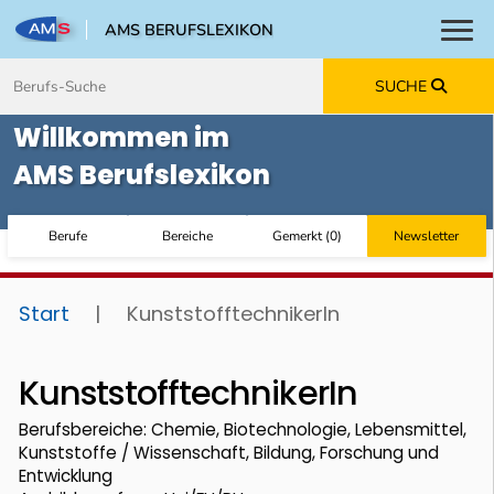
AMS BERUFSLEXIKON
Toggl
Zum Inhalt springen
Zum Navmenü springen
Zur Suche springen
Zur Footer springen
SUCHE
Willkommen im
AMS Berufslexikon
Berufe
Bereiche
Gemerkt
(
0
)
Newsletter
Start
|
KunststofftechnikerIn
KunststofftechnikerIn
Berufsbereiche: Chemie, Biotechnologie, Lebensmittel,
Kunststoffe / Wissenschaft, Bildung, Forschung und
Entwicklung