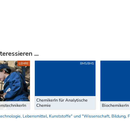
eressieren ...
LEHRE
BMS/BHS
ChemikerIn für Analytische
nstechnikerIn
Chemie
BiochemikerIn
echnologie, Lebensmittel, Kunststoffe" und "Wissenschaft, Bildung,