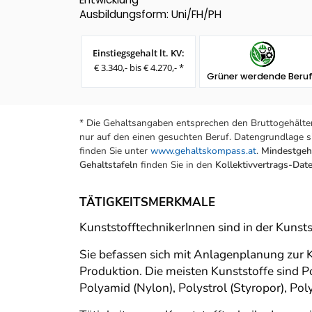
Ausbildungsform: Uni/FH/PH
Einstiegsgehalt lt. KV:
€ 3.340,- bis € 4.270,- *
Grüner werdende Beru
* Die Gehaltsangaben entsprechen den Bruttogehälter
nur auf den einen gesuchten Beruf. Datengrundlage si
finden Sie unter
www.gehaltskompass.at
.
Mindestgeha
Gehaltstafeln
finden Sie in den
Kollektivvertrags-Da
TÄTIGKEITSMERKMALE
KunststofftechnikerInnen sind in der Kunst
Sie befassen sich mit Anlagenplanung zur 
Produktion. Die meisten Kunststoffe sind P
Polyamid (Nylon), Polystrol (Styropor), Poly