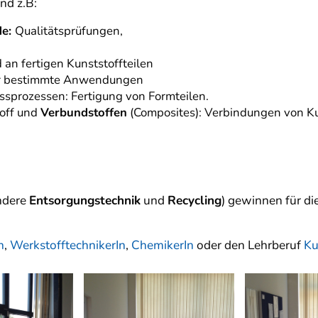
nd z.B:
de:
Qualitätsprüfungen,
an fertigen Kunststoffteilen
für bestimmte Anwendungen
ssprozessen: Fertigung von Formteilen.
toff und
Verbundstoffen
(Composites): Verbindungen von Ku
ondere
Entsorgungstechnik
und
Recycling
) gewinnen für di
n
,
WerkstofftechnikerIn
,
ChemikerIn
oder den Lehrberuf
Ku