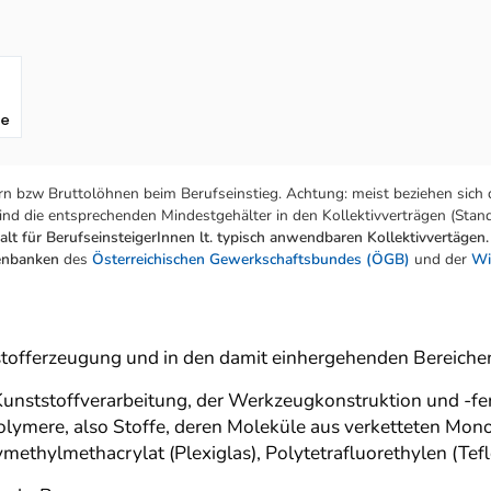
fe
n bzw Bruttolöhnen beim Berufseinstieg. Achtung: meist beziehen sich 
nd die entsprechenden Mindestgehälter in den Kollektivverträgen (Stand:
lt für BerufseinsteigerInnen lt. typisch anwendbaren Kollektivvertägen.
tenbanken
des
Österreichischen Gewerkschaftsbundes (ÖGB)
und der
Wi
stofferzeugung und in den damit einhergehenden Bereichen
Kunststoffverarbeitung, der Werkzeugkonstruktion und -f
olymere, also Stoffe, deren Moleküle aus verketteten Mon
methylmethacrylat (Plexiglas), Polytetrafluorethylen (Teflo