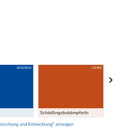
BMS/BHS
LEHRE
nächster Berei
Kunststoffver
SchädlingsbekämpferIn
In
 Forschung und Entwicklung" anzeigen