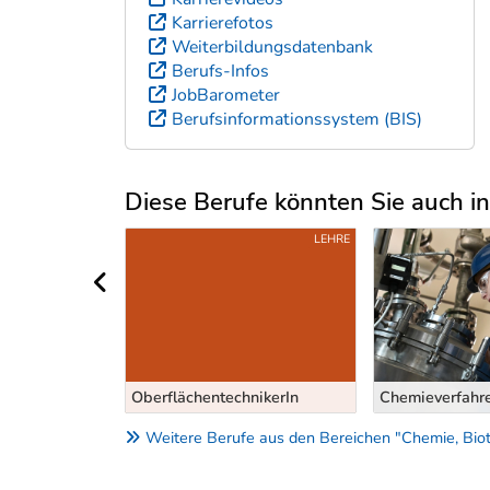
Karrierefotos
Weiterbildungsdatenbank
Berufs-Infos
JobBarometer
Berufsinformationssystem (BIS)
Diese Berufe könnten Sie auch int
Uber weitere Berufsvorschläge
BMS/BHS
LEHRE
vorheriger Bereich
 Anorganische
OberflächentechnikerIn
Chemieverfahre
Weitere Berufe aus den Bereichen "Chemie, Biot