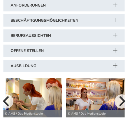
ANFORDERUNGEN
BESCHÄFTIGUNGSMÖGLICHKEITEN
BERUFSAUSSICHTEN
OFFENE STELLEN
AUSBILDUNG
vorherige Bilde
wei
© AMS / Das Medienstudio
© AMS / Das Medienstudio