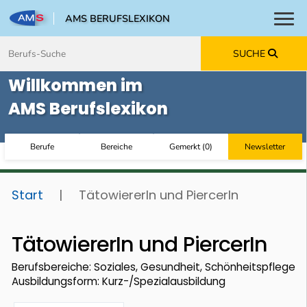
AMS BERUFSLEXIKON
Toggl
Zum Inhalt springen
Zum Navmenü springen
Zur Suche springen
Zur Footer springen
SUCHE
Willkommen im
AMS Berufslexikon
Berufe
Bereiche
Gemerkt
(
0
)
Newsletter
Start
|
TätowiererIn und PiercerIn
TätowiererIn und PiercerIn
Berufsbereiche: Soziales, Gesundheit, Schönheitspflege
Ausbildungsform: Kurz-/Spezialausbildung