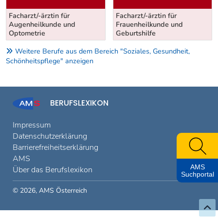
Facharzt/-ärztin für
Facharzt/-ärztin für
Augenheilkunde und
Frauenheilkunde und
Optometrie
Geburtshilfe
Weitere Berufe aus dem Bereich "Soziales, Gesundheit,
Schönheitspflege" anzeigen
BERUFSLEXIKON
Impressum
Datenschutzerklärung
Barrierefreiheitserklärung
AMS
AMS
Über das Berufslexikon
Suchportal
© 2026, AMS Österreich