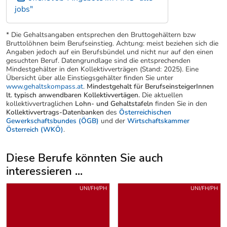
jobs"
* Die Gehaltsangaben entsprechen den Bruttogehältern bzw
Bruttolöhnen beim Berufseinstieg. Achtung: meist beziehen sich die
Angaben jedoch auf ein Berufsbündel und nicht nur auf den einen
gesuchten Beruf. Datengrundlage sind die entsprechenden
Mindestgehälter in den Kollektivverträgen (Stand: 2025). Eine
Übersicht über alle Einstiegsgehälter finden Sie unter
www.gehaltskompass.at
.
Mindestgehalt für BerufseinsteigerInnen
lt. typisch anwendbaren Kollektivvertägen.
Die aktuellen
kollektivvertraglichen
Lohn- und Gehaltstafeln
finden Sie in den
Kollektivvertrags-Datenbanken
des
Österreichischen
Gewerkschaftsbundes (ÖGB)
und der
Wirtschaftskammer
Österreich (WKÖ)
.
Diese Berufe könnten Sie auch
interessieren ...
Uber weitere Berufsvorschläge
UNI/FH/PH
UNI/FH/PH