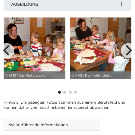
AUSBILDUNG
vorherige Bilde
wei
© AMS / Das Medienstudio
© AMS / Das Medienstudio
Hinweis: Die gezeigten Fotos stammen aus einem Berufsfeld und
können daher vom beschriebenen Einzelberuf abweichen.
Weiterführende Informationen