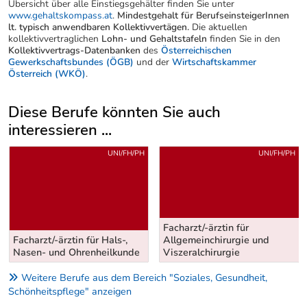
Übersicht über alle Einstiegsgehälter finden Sie unter
www.gehaltskompass.at
.
Mindestgehalt für BerufseinsteigerInnen
lt. typisch anwendbaren Kollektivvertägen.
Die aktuellen
kollektivvertraglichen
Lohn- und Gehaltstafeln
finden Sie in den
Kollektivvertrags-Datenbanken
des
Österreichischen
Gewerkschaftsbundes (ÖGB)
und der
Wirtschaftskammer
Österreich (WKÖ)
.
Diese Berufe könnten Sie auch
interessieren ...
Uber weitere Berufsvorschläge
UNI/FH/PH
UNI/FH/PH
Facharzt/-ärztin für
Facharzt/-ärztin für Hals-,
Allgemeinchirurgie und
Nasen- und Ohrenheilkunde
Viszeralchirurgie
Weitere Berufe aus dem Bereich "Soziales, Gesundheit,
Schönheitspflege" anzeigen