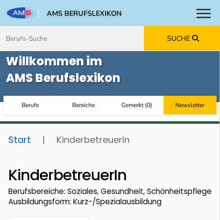
AMS BERUFSLEXIKON
Toggl
Zum Inhalt springen
Zum Navmenü springen
Zur Suche springen
Zur Footer springen
SUCHE
Willkommen im
AMS Berufslexikon
Berufe
Bereiche
Gemerkt
(
0
)
Newsletter
Start
|
KinderbetreuerIn
KinderbetreuerIn
Berufsbereiche: Soziales, Gesundheit, Schönheitspflege
Ausbildungsform: Kurz-/Spezialausbildung