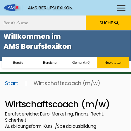
AMS BERUFSLEXIKON
Toggl
Zum Inhalt springen
Zum Navmenü springen
Zur Suche springen
Zur Footer springen
SUCHE
Willkommen im
AMS Berufslexikon
Berufe
Bereiche
Gemerkt
(
0
)
Newsletter
Start
|
Wirtschaftscoach (m/w)
Wirtschaftscoach (m/w)
Berufsbereiche: Büro, Marketing, Finanz, Recht,
Sicherheit
Ausbildungsform: Kurz-/Spezialausbildung