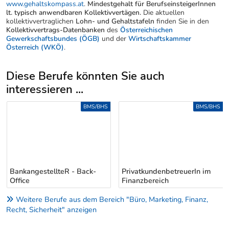
www.gehaltskompass.at
.
Mindestgehalt für BerufseinsteigerInnen
lt. typisch anwendbaren Kollektivvertägen.
Die aktuellen
kollektivvertraglichen
Lohn- und Gehaltstafeln
finden Sie in den
Kollektivvertrags-Datenbanken
des
Österreichischen
Gewerkschaftsbundes (ÖGB)
und der
Wirtschaftskammer
Österreich (WKÖ)
.
Diese Berufe könnten Sie auch
interessieren ...
Uber weitere Berufsvorschläge
BMS/BHS
BMS/BHS
BankangestellteR - Back-
PrivatkundenbetreuerIn im
Office
Finanzbereich
Weitere Berufe aus dem Bereich "Büro, Marketing, Finanz,
Recht, Sicherheit" anzeigen