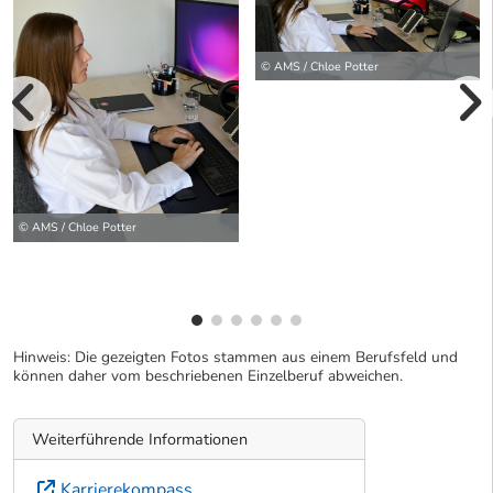
© AMS / Chloe Potter
vorherige Bilde
wei
© AMS / Chloe Potter
Hinweis: Die gezeigten Fotos stammen aus einem Berufsfeld und
können daher vom beschriebenen Einzelberuf abweichen.
Weiterführende Informationen
Karrierekompass