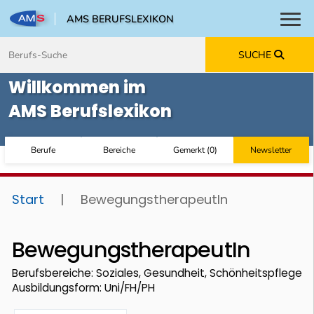
AMS BERUFSLEXIKON
Toggl
Zum Inhalt springen
Zum Navmenü springen
Zur Suche springen
Zur Footer springen
SUCHE
Willkommen im
AMS Berufslexikon
Berufe
Bereiche
Gemerkt
(
0
)
Newsletter
Start
|
BewegungstherapeutIn
BewegungstherapeutIn
Berufsbereiche: Soziales, Gesundheit, Schönheitspflege
Ausbildungsform: Uni/FH/PH