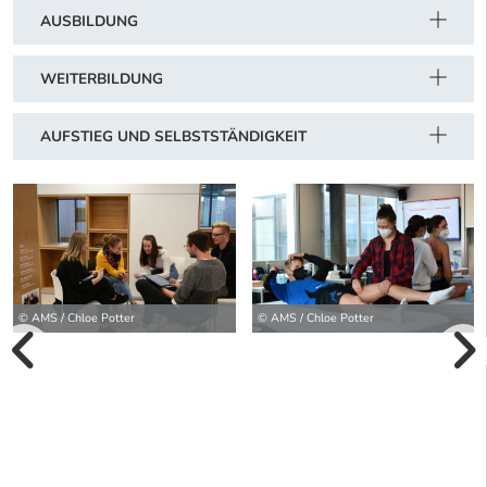
AUSBILDUNG
WEITERBILDUNG
AUFSTIEG UND SELBSTSTÄNDIGKEIT
© AMS / Chloe Potter
© AMS / Chloe Potter
vorherige Bilde
wei