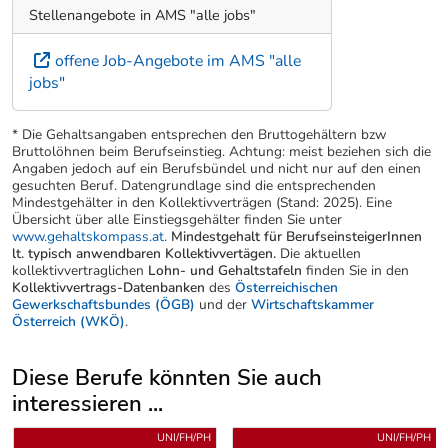
Stellenangebote in AMS "alle jobs"
offene Job-Angebote im AMS "alle
jobs"
* Die Gehaltsangaben entsprechen den Bruttogehältern bzw
Bruttolöhnen beim Berufseinstieg. Achtung: meist beziehen sich die
Angaben jedoch auf ein Berufsbündel und nicht nur auf den einen
gesuchten Beruf. Datengrundlage sind die entsprechenden
Mindestgehälter in den Kollektivverträgen (Stand: 2025). Eine
Übersicht über alle Einstiegsgehälter finden Sie unter
www.gehaltskompass.at
.
Mindestgehalt für BerufseinsteigerInnen
lt. typisch anwendbaren Kollektivvertägen.
Die aktuellen
kollektivvertraglichen
Lohn- und Gehaltstafeln
finden Sie in den
Kollektivvertrags-Datenbanken
des
Österreichischen
Gewerkschaftsbundes (ÖGB)
und der
Wirtschaftskammer
Österreich (WKÖ)
.
Diese Berufe könnten Sie auch
interessieren ...
Uber weitere Berufsvorschläge
UNI/FH/PH
UNI/FH/PH