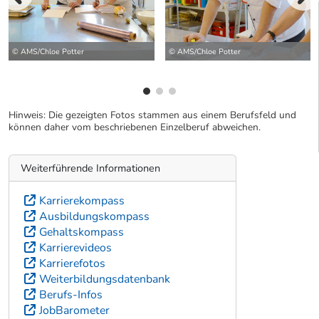
vorherige Bilde
wei
© AMS/Chloe Potter
© AMS/Chloe Potter
Hinweis: Die gezeigten Fotos stammen aus einem Berufsfeld und
können daher vom beschriebenen Einzelberuf abweichen.
Weiterführende Informationen
Karrierekompass
Ausbildungskompass
Gehaltskompass
Karrierevideos
Karrierefotos
Weiterbildungsdatenbank
Berufs-Infos
JobBarometer