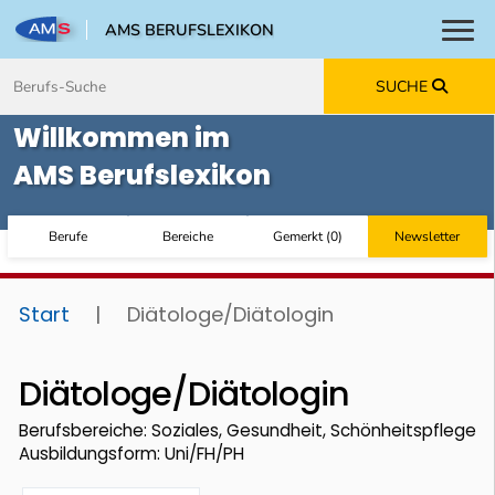
AMS BERUFSLEXIKON
Toggl
Zum Inhalt springen
Zum Navmenü springen
Zur Suche springen
Zur Footer springen
SUCHE
Willkommen im
AMS Berufslexikon
Berufe
Bereiche
Gemerkt
(
0
)
Newsletter
Start
|
Diätologe/Diätologin
Diätologe/Diätologin
Berufsbereiche: Soziales, Gesundheit, Schönheitspflege
Ausbildungsform: Uni/FH/PH