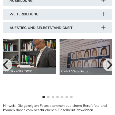
AUSBILDUNG
WEITERBILDUNG
AUFSTIEG UND SELBSTSTÄNDIGKEIT
vorherige Bilde
© AMS / Chloe Potter
© AMS / Chloe Potter
wei
Hinweis: Die gezeigten Fotos stammen aus einem Berufsfeld und
können daher vom beschriebenen Einzelberuf abweichen.