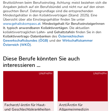
Bruttolöhnen beim Berufseinstieg. Achtung: meist beziehen sich die
Angaben jedoch auf ein Berufsbündel und nicht nur auf den einen
gesuchten Beruf. Datengrundlage sind die entsprechenden
Mindestgehälter in den Kollektivverträgen (Stand: 2025). Eine
Übersicht über alle Einstiegsgehälter finden Sie unter
www.gehaltskompass.at
.
Mindestgehalt für BerufseinsteigerInnen
lt. typisch anwendbaren Kollektivvertägen.
Die aktuellen
kollektivvertraglichen
Lohn- und Gehaltstafeln
finden Sie in den
Kollektivvertrags-Datenbanken
des
Österreichischen
Gewerkschaftsbundes (ÖGB)
und der
Wirtschaftskammer
Österreich (WKÖ)
.
Diese Berufe könnten Sie auch
interessieren ...
Uber weitere Berufsvorschläge
UNI/FH/PH
UNI/FH/PH
Facharzt/-ärztin für Haut-
Arzt/Ärztin für
und Geschlechtskrankheiten
Allgemeinmedizin