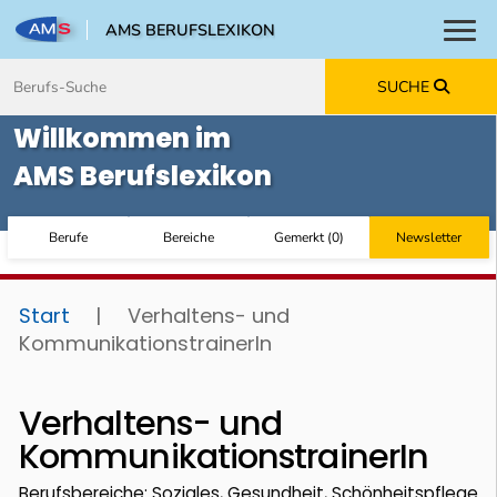
AMS BERUFSLEXIKON
Toggl
Zum Inhalt springen
Zum Navmenü springen
Zur Suche springen
Zur Footer springen
SUCHE
Willkommen im
AMS Berufslexikon
Berufe
Bereiche
Gemerkt
(
0
)
Newsletter
Start
|
Verhaltens- und
KommunikationstrainerIn
Verhaltens- und
KommunikationstrainerIn
Berufsbereiche: Soziales, Gesundheit, Schönheitspflege