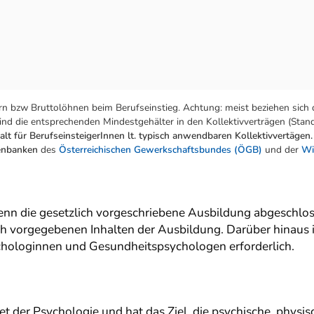
n bzw Bruttolöhnen beim Berufseinstieg. Achtung: meist beziehen sich 
nd die entsprechenden Mindestgehälter in den Kollektivverträgen (Stand:
lt für BerufseinsteigerInnen lt. typisch anwendbaren Kollektivvertägen.
tenbanken
des
Österreichischen Gewerkschaftsbundes (ÖGB)
und der
Wi
nn die gesetzlich vorgeschriebene Ausbildung abgeschlos
ich vorgegebenen Inhalten der Ausbildung. Darüber hinaus 
ychologinnen und Gesundheitspsychologen erforderlich.
iet der Psychologie und hat das Ziel, die psychische, phy