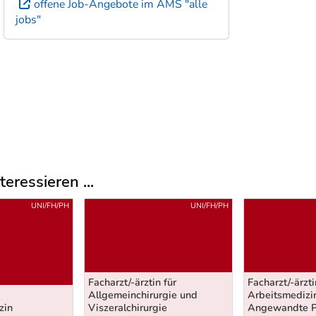
offene Job-Angebote im AMS "alle
jobs"
eressieren ...
UNI/FH/PH
UNI/FH/PH
Facharzt/-ärztin für
Facharzt/-ärzti
Allgemeinchirurgie und
Arbeitsmedizi
zin
Viszeralchirurgie
Angewandte P