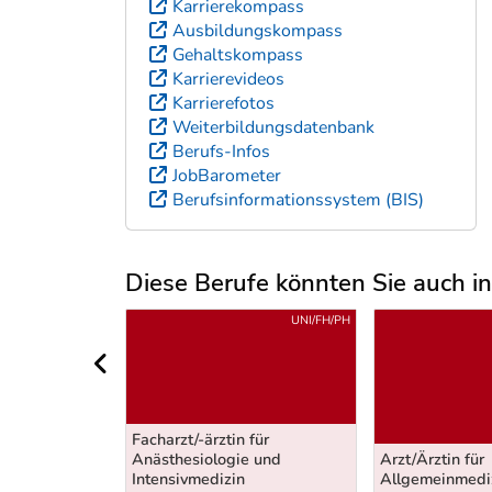
Karrierekompass
Ausbildungskompass
Gehaltskompass
Karrierevideos
Karrierefotos
Weiterbildungsdatenbank
Berufs-Infos
JobBarometer
Berufsinformationssystem (BIS)
Diese Berufe könnten Sie auch int
Uber weitere Berufsvorschläge
UNI/FH/PH
UNI/FH/PH
vorheriger Bereich
 für
Facharzt/-ärztin für
e und
Anästhesiologie und
Arzt/Ärztin für
Intensivmedizin
Allgemeinmedi