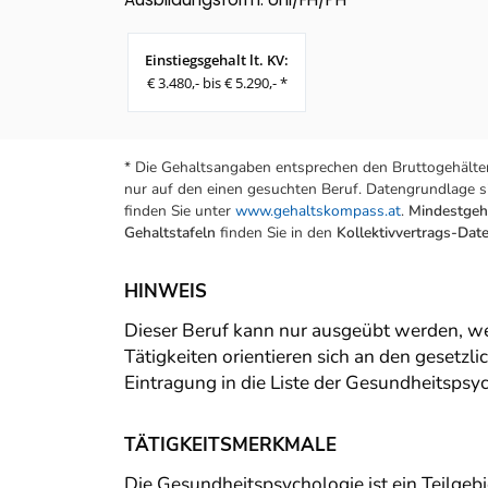
Einstiegsgehalt lt. KV:
€ 3.480,- bis € 5.290,- *
* Die Gehaltsangaben entsprechen den Bruttogehälter
nur auf den einen gesuchten Beruf. Datengrundlage si
finden Sie unter
www.gehaltskompass.at
.
Mindestgeha
Gehaltstafeln
finden Sie in den
Kollektivvertrags-Da
HINWEIS
Dieser Beruf kann nur ausgeübt werden, we
Tätigkeiten orientieren sich an den gesetzl
Eintragung in die Liste der Gesundheitsps
TÄTIGKEITSMERKMALE
Die Gesundheitspsychologie ist ein Teilgeb