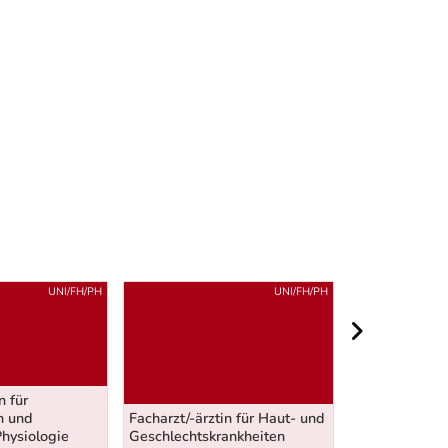
UNI/FH/PH
UNI/FH/PH
nächster Berei
n für
n und
Facharzt/-ärztin für Haut- und
Facharzt/-ärzt
hysiologie
Geschlechtskrankheiten
Gerichtsmediz