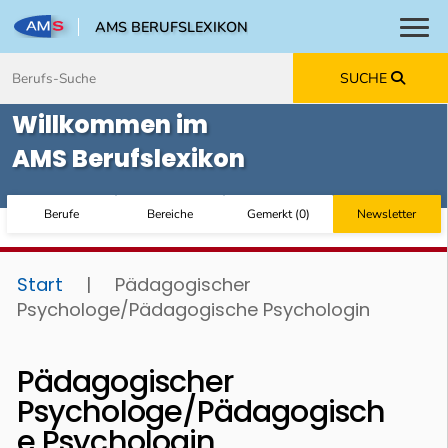
AMS BERUFSLEXIKON
Toggl
Zum Inhalt springen
Zum Navmenü springen
Zur Suche springen
Zur Footer springen
SUCHE
Willkommen im
AMS Berufslexikon
Berufe
Bereiche
Gemerkt
(
0
)
Newsletter
Start
|
Pädagogischer
Psychologe/Pädagogische Psychologin
Pädagogischer
Psychologe/Pädagogisch
e Psychologin