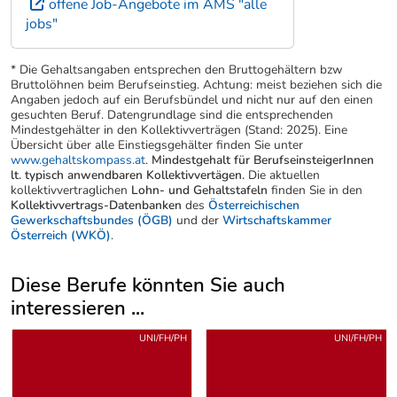
offene Job-Angebote im AMS "alle
jobs"
* Die Gehaltsangaben entsprechen den Bruttogehältern bzw
Bruttolöhnen beim Berufseinstieg. Achtung: meist beziehen sich die
Angaben jedoch auf ein Berufsbündel und nicht nur auf den einen
gesuchten Beruf. Datengrundlage sind die entsprechenden
Mindestgehälter in den Kollektivverträgen (Stand: 2025). Eine
Übersicht über alle Einstiegsgehälter finden Sie unter
www.gehaltskompass.at
.
Mindestgehalt für BerufseinsteigerInnen
lt. typisch anwendbaren Kollektivvertägen.
Die aktuellen
kollektivvertraglichen
Lohn- und Gehaltstafeln
finden Sie in den
Kollektivvertrags-Datenbanken
des
Österreichischen
Gewerkschaftsbundes (ÖGB)
und der
Wirtschaftskammer
Österreich (WKÖ)
.
Diese Berufe könnten Sie auch
interessieren ...
Uber weitere Berufsvorschläge
UNI/FH/PH
UNI/FH/PH