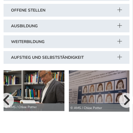
OFFENE STELLEN
AUSBILDUNG
WEITERBILDUNG
AUFSTIEG UND SELBSTSTÄNDIGKEIT
vorherige Bilde
© AMS / Chloe Potter
© AMS / Chloe Potter
wei