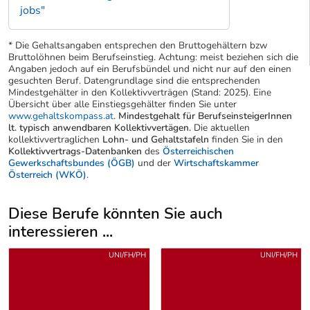
jobs"
* Die Gehaltsangaben entsprechen den Bruttogehältern bzw
Bruttolöhnen beim Berufseinstieg. Achtung: meist beziehen sich die
Angaben jedoch auf ein Berufsbündel und nicht nur auf den einen
gesuchten Beruf. Datengrundlage sind die entsprechenden
Mindestgehälter in den Kollektivverträgen (Stand: 2025). Eine
Übersicht über alle Einstiegsgehälter finden Sie unter
www.gehaltskompass.at
.
Mindestgehalt für BerufseinsteigerInnen
lt. typisch anwendbaren Kollektivvertägen.
Die aktuellen
kollektivvertraglichen
Lohn- und Gehaltstafeln
finden Sie in den
Kollektivvertrags-Datenbanken
des
Österreichischen
Gewerkschaftsbundes (ÖGB)
und der
Wirtschaftskammer
Österreich (WKÖ)
.
Diese Berufe könnten Sie auch
interessieren ...
Uber weitere Berufsvorschläge
UNI/FH/PH
UNI/FH/PH