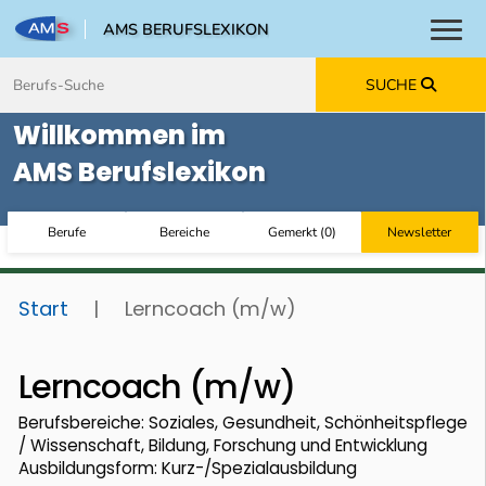
AMS BERUFSLEXIKON
Toggl
Zum Inhalt springen
Zum Navmenü springen
Zur Suche springen
Zur Footer springen
SUCHE
Willkommen im
AMS Berufslexikon
Berufe
Bereiche
Gemerkt
(
0
)
Newsletter
Start
|
Lerncoach (m/w)
Lerncoach (m/w)
Berufsbereiche: Soziales, Gesundheit, Schönheitspflege
/ Wissenschaft, Bildung, Forschung und Entwicklung
Ausbildungsform: Kurz-/Spezialausbildung