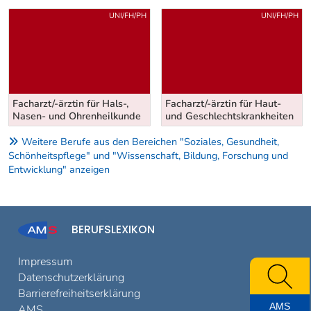
Uber weitere Berufsvorschläge
UNI/FH/PH
UNI/FH/PH
Facharzt/-ärztin für Hals-,
Facharzt/-ärztin für Haut-
Nasen- und Ohrenheilkunde
und Geschlechtskrankheiten
Weitere Berufe aus den Bereichen "Soziales, Gesundheit,
Schönheitspflege" und "Wissenschaft, Bildung, Forschung und
Entwicklung" anzeigen
BERUFSLEXIKON
Impressum
Datenschutzerklärung
Barrierefreiheitserklärung
AMS
AMS