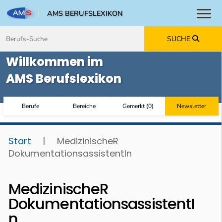
AMS BERUFSLEXIKON
Toggl
Zum Inhalt springen
Zum Navmenü springen
Zur Suche springen
Zur Footer springen
SUCHE
Willkommen im
AMS Berufslexikon
Berufe
Bereiche
Gemerkt
(
0
)
Newsletter
Start
|
MedizinischeR
DokumentationsassistentIn
MedizinischeR
DokumentationsassistentI
n