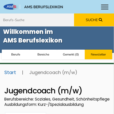
AMS BERUFSLEXIKON
Toggl
Zum Inhalt springen
Zum Navmenü springen
Zur Suche springen
Zur Footer springen
SUCHE
Willkommen im
AMS Berufslexikon
Berufe
Bereiche
Gemerkt
(
0
)
Newsletter
Start
|
Jugendcoach (m/w)
Jugendcoach (m/w)
Berufsbereiche: Soziales, Gesundheit, Schönheitspflege
Ausbildungsform: Kurz-/Spezialausbildung