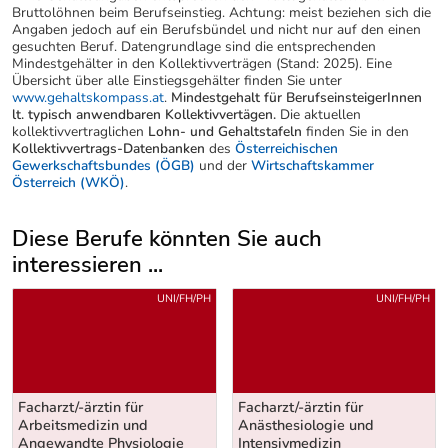
Bruttolöhnen beim Berufseinstieg. Achtung: meist beziehen sich die
Angaben jedoch auf ein Berufsbündel und nicht nur auf den einen
gesuchten Beruf. Datengrundlage sind die entsprechenden
Mindestgehälter in den Kollektivverträgen (Stand: 2025). Eine
Übersicht über alle Einstiegsgehälter finden Sie unter
www.gehaltskompass.at
.
Mindestgehalt für BerufseinsteigerInnen
lt. typisch anwendbaren Kollektivvertägen.
Die aktuellen
kollektivvertraglichen
Lohn- und Gehaltstafeln
finden Sie in den
Kollektivvertrags-Datenbanken
des
Österreichischen
Gewerkschaftsbundes (ÖGB)
und der
Wirtschaftskammer
Österreich (WKÖ)
.
Diese Berufe könnten Sie auch
interessieren ...
Uber weitere Berufsvorschläge
UNI/FH/PH
UNI/FH/PH
Facharzt/-ärztin für
Facharzt/-ärztin für
Arbeitsmedizin und
Anästhesiologie und
Angewandte Physiologie
Intensivmedizin