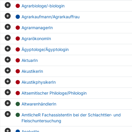
Agrarbiologe/-biologin
Agrarkaufmann/Agrarkauffrau
AgrarmanagerIn
AgrarökonomIn
Ägyptologe/Ägyptologin
AktuarIn
AkustikerIn
AkustikphysikerIn
Altsemitischer Philologe/Philologin
AltwarenhändlerIn
AmtlicheR FachassistentIn bei der Schlachttier- und
Fleischuntersuchung
AnalystIn