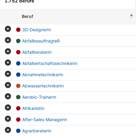
1.752 Berufe
Beruf
3D-DesignerIn
AbfallbeauftragteR
AbfallberaterIn
AbfallwirtschaftstechnikerIn
AbnahmetechnikerIn
AbwassertechnikerIn
Aerobic-TrainerIn
AfrikanistIn
After-Sales-ManagerIn
AgrarberaterIn