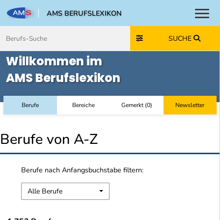
AMS BERUFSLEXIKON
Toggl
Zum Inhalt springen
Zum Navmenü springen
Zur Suche springen
Zur Footer springen
SUCHE
Willkommen im
AMS Berufslexikon
Berufe
Bereiche
Gemerkt
(
0
)
Newsletter
Berufe von A-Z
Berufe nach Anfangsbuchstabe filtern:
Alle Berufe