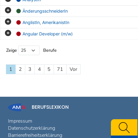
ÄnderungsschneiderIn
AnglistIn, AmerikanistIn
Angular Developer (m/w)
Beruf Liste
Zeige
Berufe
1
2
3
4
5
71
Vor
BERUFSLEXIKON
Impressum
Datenschutzerklärung
Barrierefreiheitserklärung