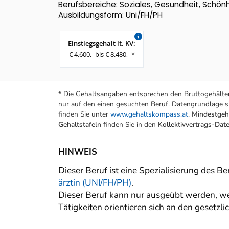
Berufsbereiche: Soziales, Gesundheit, Schön
Ausbildungsform: Uni/FH/PH
Einstiegsgehalt lt. KV:
€ 4.600,- bis € 8.480,- *
* Die Gehaltsangaben entsprechen den Bruttogehälter
nur auf den einen gesuchten Beruf. Datengrundlage si
finden Sie unter
www.gehaltskompass.at
.
Mindestgeha
Gehaltstafeln
finden Sie in den
Kollektivvertrags-Da
HINWEIS
Dieser Beruf ist eine Spezialisierung des B
ärztin (UNI/FH/PH)
.
Dieser Beruf kann nur ausgeübt werden, we
Tätigkeiten orientieren sich an den gesetz