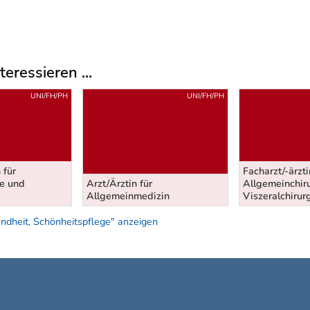
eressieren ...
UNI/FH/PH
UNI/FH/PH
 für
Facharzt/-ärzti
e und
Arzt/Ärztin für
Allgemeinchir
Allgemeinmedizin
Viszeralchirur
ndheit, Schönheitspflege" anzeigen