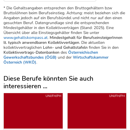
* Die Gehaltsangaben entsprechen den Bruttogehältern bzw
Bruttolöhnen beim Berufseinstieg. Achtung: meist beziehen sich die
Angaben jedoch auf ein Berufsbündel und nicht nur auf den einen
gesuchten Beruf. Datengrundlage sind die entsprechenden
Mindestgehälter in den Kollektivverträgen (Stand: 2025). Eine
Übersicht über alle Einstiegsgehälter finden Sie unter
www.gehaltskompass.at
.
Mindestgehalt für BerufseinsteigerInnen
lt. typisch anwendbaren Kollektivvertägen.
Die aktuellen
kollektivvertraglichen
Lohn- und Gehaltstafeln
finden Sie in den
Kollektivvertrags-Datenbanken
des
Österreichischen
Gewerkschaftsbundes (ÖGB)
und der
Wirtschaftskammer
Österreich (WKÖ)
.
Diese Berufe könnten Sie auch
interessieren ...
Uber weitere Berufsvorschläge
UNI/FH/PH
UNI/FH/PH