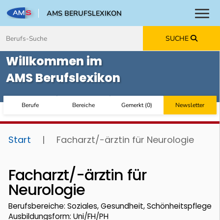
AMS BERUFSLEXIKON
Toggl
Zum Inhalt springen
Zum Navmenü springen
Zur Suche springen
Zur Footer springen
SUCHE
Willkommen im
AMS Berufslexikon
Berufe
Bereiche
Gemerkt
(
0
)
Newsletter
Start
|
Facharzt/-ärztin für Neurologie
Facharzt/-ärztin für
Neurologie
Berufsbereiche: Soziales, Gesundheit, Schönheitspflege
Ausbildungsform: Uni/FH/PH