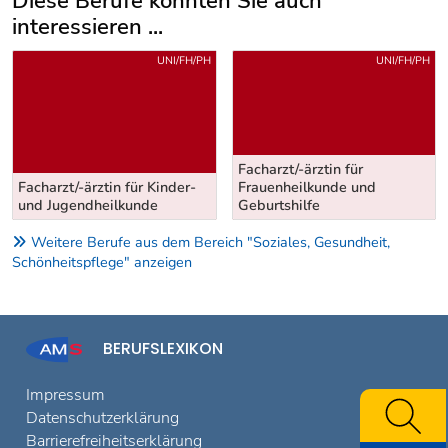
Diese Berufe könnten Sie auch
interessieren ...
Uber weitere Berufsvorschläge
UNI/FH/PH
UNI/FH/PH
Facharzt/-ärztin für
Facharzt/-ärztin für Kinder-
Frauenheilkunde und
und Jugendheilkunde
Geburtshilfe
Weitere Berufe aus dem Bereich "Soziales, Gesundheit,
Schönheitspflege" anzeigen
BERUFSLEXIKON
Impressum
Datenschutzerklärung
Barrierefreiheitserklärung