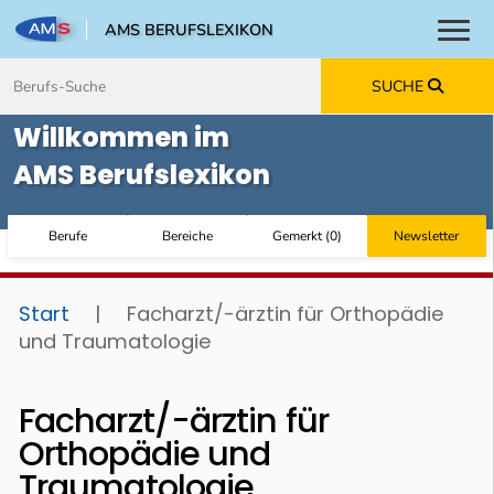
AMS BERUFSLEXIKON
Toggl
Zum Inhalt springen
Zum Navmenü springen
Zur Suche springen
Zur Footer springen
SUCHE
Willkommen im
AMS Berufslexikon
Berufe
Bereiche
Gemerkt
(
0
)
Newsletter
Start
|
Facharzt/-ärztin für Orthopädie
und Traumatologie
Facharzt/-ärztin für
Orthopädie und
Traumatologie