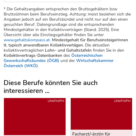
* Die Gehaltsangaben entsprechen den Bruttogehältern bzw
Bruttolöhnen beim Berufseinstieg. Achtung: meist beziehen sich die
Angaben jedoch auf ein Berufsbündel und nicht nur auf den einen
gesuchten Beruf. Datengrundlage sind die entsprechenden
Mindestgehälter in den Kollektivverträgen (Stand: 2025). Eine
Übersicht über alle Einstiegsgehälter finden Sie unter
www.gehaltskompass.at
.
Mindestgehalt für BerufseinsteigerInnen
lt. typisch anwendbaren Kollektivvertägen.
Die aktuellen
kollektivvertraglichen
Lohn- und Gehaltstafeln
finden Sie in den
Kollektivvertrags-Datenbanken
des
Österreichischen
Gewerkschaftsbundes (ÖGB)
und der
Wirtschaftskammer
Österreich (WKÖ)
.
Diese Berufe könnten Sie auch
interessieren ...
Uber weitere Berufsvorschläge
UNI/FH/PH
UNI/FH/PH
Facharzt/-ärztin für