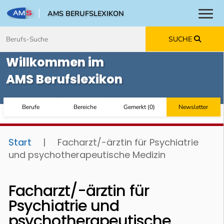
AMS BERUFSLEXIKON
Toggl
Zum Inhalt springen
Zum Navmenü springen
Zur Suche springen
Zur Footer springen
SUCHE
Willkommen im
AMS Berufslexikon
Berufe
Bereiche
Gemerkt
(
0
)
Newsletter
Start
|
Facharzt/-ärztin für Psychiatrie
und psychotherapeutische Medizin
Facharzt/-ärztin für
Psychiatrie und
psychotherapeutische