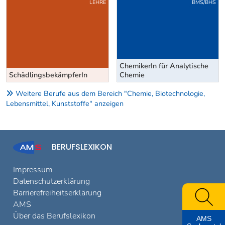
Uber weitere Berufsvorschläge
LEHRE
BMS/BHS
ChemikerIn für Analytische
SchädlingsbekämpferIn
Chemie
Weitere Berufe aus dem Bereich "Chemie, Biotechnologie,
Lebensmittel, Kunststoffe" anzeigen
BERUFSLEXIKON
Impressum
Datenschutzerklärung
Barrierefreiheitserklärung
AMS
Über das Berufslexikon
AMS