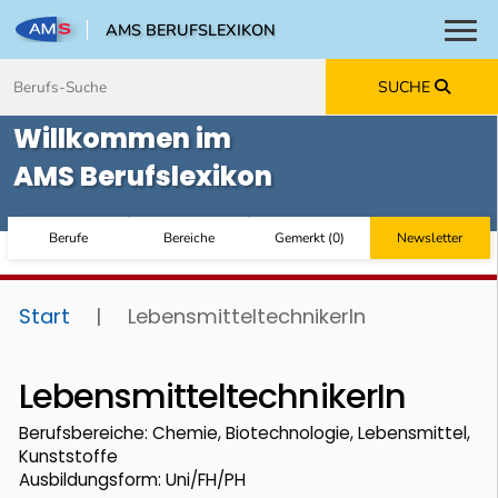
AMS BERUFSLEXIKON
Toggl
Zum Inhalt springen
Zum Navmenü springen
Zur Suche springen
Zur Footer springen
SUCHE
Willkommen im
AMS Berufslexikon
Berufe
Bereiche
Gemerkt
(
0
)
Newsletter
Start
|
LebensmitteltechnikerIn
LebensmitteltechnikerIn
Berufsbereiche: Chemie, Biotechnologie, Lebensmittel,
Kunststoffe
Ausbildungsform: Uni/FH/PH