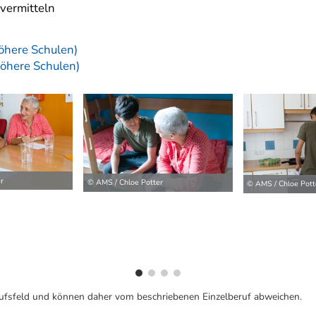
vermitteln
öhere Schulen)
Höhere Schulen)
ilder
r
© AMS / Chloe Potter
© AMS / Chloe Pott
ufsfeld und können daher vom beschriebenen Einzelberuf abweichen.