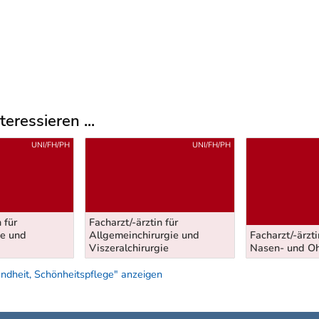
eressieren ...
UNI/FH/PH
UNI/FH/PH
 für
Facharzt/-ärztin für
de und
Allgemeinchirurgie und
Facharzt/-ärzti
Viszeralchirurgie
Nasen- und Oh
ndheit, Schönheitspflege" anzeigen