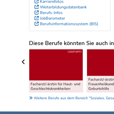
Karrierefotos
Weiterbildungsdatenbank
Berufs-Infos
JobBarometer
Berufsinformationssystem (BIS)
Diese Berufe könnten Sie auch int
Uber weitere Berufsvorschläge
UNI/FH/PH
UNI/FH/PH
vorheriger Bereich
Facharzt/-ärztin
 für Kinder-
Facharzt/-ärztin für Haut- und
Frauenheilkun
kunde
Geschlechtskrankheiten
Geburtshilfe
Weitere Berufe aus dem Bereich "Soziales, Gesu