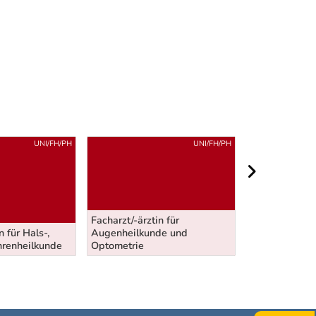
UNI/FH/PH
UNI/FH/PH
nächster Berei
Facharzt/-ärztin für
n für Hals-,
Augenheilkunde und
Facharzt/-ärzt
renheilkunde
Optometrie
Gerichtsmediz