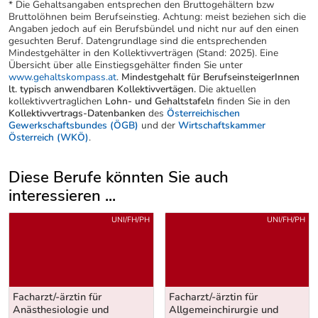
* Die Gehaltsangaben entsprechen den Bruttogehältern bzw
Bruttolöhnen beim Berufseinstieg. Achtung: meist beziehen sich die
Angaben jedoch auf ein Berufsbündel und nicht nur auf den einen
gesuchten Beruf. Datengrundlage sind die entsprechenden
Mindestgehälter in den Kollektivverträgen (Stand: 2025). Eine
Übersicht über alle Einstiegsgehälter finden Sie unter
www.gehaltskompass.at
.
Mindestgehalt für BerufseinsteigerInnen
lt. typisch anwendbaren Kollektivvertägen.
Die aktuellen
kollektivvertraglichen
Lohn- und Gehaltstafeln
finden Sie in den
Kollektivvertrags-Datenbanken
des
Österreichischen
Gewerkschaftsbundes (ÖGB)
und der
Wirtschaftskammer
Österreich (WKÖ)
.
Diese Berufe könnten Sie auch
interessieren ...
Uber weitere Berufsvorschläge
UNI/FH/PH
UNI/FH/PH
Facharzt/-ärztin für
Facharzt/-ärztin für
Anästhesiologie und
Allgemeinchirurgie und