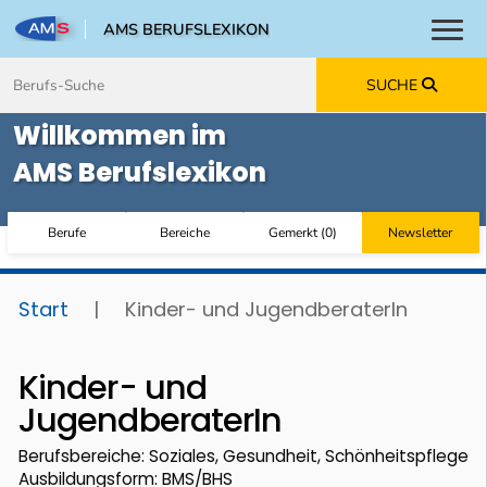
AMS BERUFSLEXIKON
Toggl
Zum Inhalt springen
Zum Navmenü springen
Zur Suche springen
Zur Footer springen
SUCHE
Willkommen im
AMS Berufslexikon
Berufe
Bereiche
Gemerkt
(
0
)
Newsletter
Start
|
Kinder- und JugendberaterIn
Kinder- und
JugendberaterIn
Berufsbereiche: Soziales, Gesundheit, Schönheitspflege
Ausbildungsform: BMS/BHS