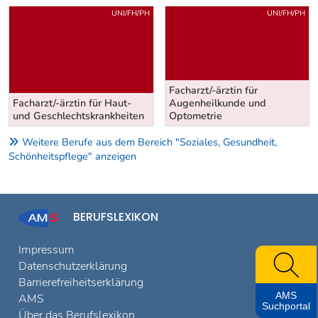
Uber weitere Berufsvorschläge
UNI/FH/PH
UNI/FH/PH
Facharzt/-ärztin für
Facharzt/-ärztin für Haut-
Augenheilkunde und
und Geschlechtskrankheiten
Optometrie
Weitere Berufe aus dem Bereich "Soziales, Gesundheit,
Schönheitspflege" anzeigen
BERUFSLEXIKON
Impressum
Datenschutzerklärung
Barrierefreiheitserklärung
AMS
AMS
Suchportal
Über das Berufslexikon