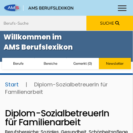
AMS BERUFSLEXIKON
Toggl
Zum Inhalt springen
Zum Navmenü springen
Zur Suche springen
Zur Footer springen
SUCHE
Willkommen im
AMS Berufslexikon
Berufe
Bereiche
Gemerkt
(
0
)
Newsletter
Start
|
Diplom-SozialbetreuerIn für
Familienarbeit
Diplom-SozialbetreuerIn
für Familienarbeit
Berufsbereiche: Soziales, Gesundheit, Schönheitspflege