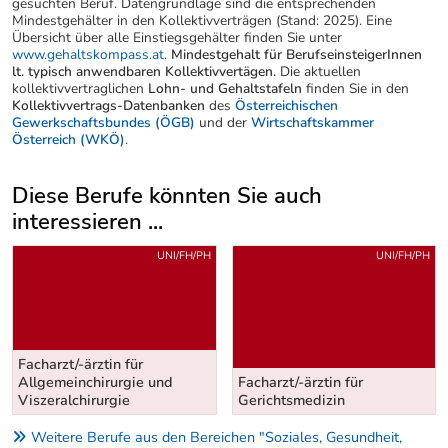
gesuchten Beruf. Datengrundlage sind die entsprechenden
Mindestgehälter in den Kollektivverträgen (Stand: 2025). Eine
Übersicht über alle Einstiegsgehälter finden Sie unter
www.gehaltskompass.at
.
Mindestgehalt für BerufseinsteigerInnen
lt. typisch anwendbaren Kollektivvertägen.
Die aktuellen
kollektivvertraglichen
Lohn- und Gehaltstafeln
finden Sie in den
Kollektivvertrags-Datenbanken
des
Österreichischen
Gewerkschaftsbundes (ÖGB)
und der
Wirtschaftskammer
Österreich (WKÖ)
.
Diese Berufe könnten Sie auch
interessieren ...
Uber weitere Berufsvorschläge
UNI/FH/PH
UNI/FH/PH
Facharzt/-ärztin für
Allgemeinchirurgie und
Facharzt/-ärztin für
Viszeralchirurgie
Gerichtsmedizin
Weitere Berufe aus den Bereichen "Soziales, Gesundheit,