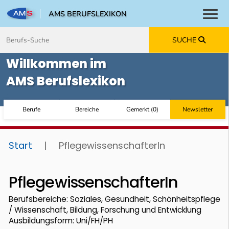
AMS BERUFSLEXIKON
Toggl
Zum Inhalt springen
Zum Navmenü springen
Zur Suche springen
Zur Footer springen
SUCHE
Willkommen im
AMS Berufslexikon
Berufe
Bereiche
Gemerkt
(
0
)
Newsletter
Start
|
PflegewissenschafterIn
PflegewissenschafterIn
Berufsbereiche: Soziales, Gesundheit, Schönheitspflege
/ Wissenschaft, Bildung, Forschung und Entwicklung
Ausbildungsform: Uni/FH/PH