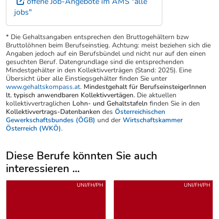
offene Job-Angebote im AMS "alle
jobs"
* Die Gehaltsangaben entsprechen den Bruttogehältern bzw
Bruttolöhnen beim Berufseinstieg. Achtung: meist beziehen sich die
Angaben jedoch auf ein Berufsbündel und nicht nur auf den einen
gesuchten Beruf. Datengrundlage sind die entsprechenden
Mindestgehälter in den Kollektivverträgen (Stand: 2025). Eine
Übersicht über alle Einstiegsgehälter finden Sie unter
www.gehaltskompass.at
.
Mindestgehalt für BerufseinsteigerInnen
lt. typisch anwendbaren Kollektivvertägen.
Die aktuellen
kollektivvertraglichen
Lohn- und Gehaltstafeln
finden Sie in den
Kollektivvertrags-Datenbanken
des
Österreichischen
Gewerkschaftsbundes (ÖGB)
und der
Wirtschaftskammer
Österreich (WKÖ)
.
Diese Berufe könnten Sie auch
interessieren ...
Uber weitere Berufsvorschläge
UNI/FH/PH
UNI/FH/PH