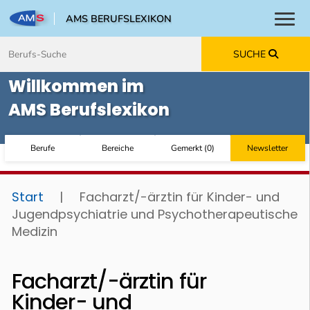
AMS BERUFSLEXIKON
Toggl
Zum Inhalt springen
Zum Navmenü springen
Zur Suche springen
Zur Footer springen
SUCHE
Willkommen im
AMS Berufslexikon
Berufe
Bereiche
Gemerkt
(
0
)
Newsletter
Start
|
Facharzt/-ärztin für Kinder- und
Jugendpsychiatrie und Psychotherapeutische
Medizin
Facharzt/-ärztin für
Kinder- und