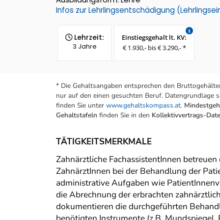
Infos zur Lehrlingsentschädigung (Lehrlings
Lehrzeit:
Einstiegsgehalt lt. KV:
3 Jahre
€ 1.930,- bis € 3.290,- *
* Die Gehaltsangaben entsprechen den Bruttogehälter
nur auf den einen gesuchten Beruf. Datengrundlage si
finden Sie unter
www.gehaltskompass.at
.
Mindestgeha
Gehaltstafeln
finden Sie in den
Kollektivvertrags-Da
TÄTIGKEITSMERKMALE
Zahnärztliche FachassistentInnen betreuen
ZahnärztInnen bei der Behandlung der Patie
administrative Aufgaben wie PatientInnenve
die Abrechnung der erbrachten zahnärztlic
dokumentieren die durchgeführten Behandl
benötigten Instrumente (z.B. Mundspiegel,