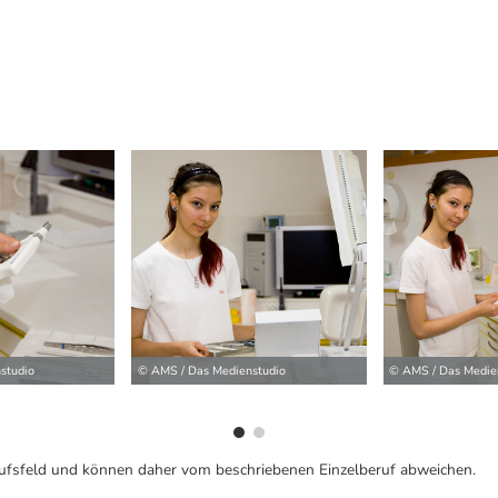
ilder
studio
© AMS / Das Medienstudio
© AMS / Das Medie
ufsfeld und können daher vom beschriebenen Einzelberuf abweichen.