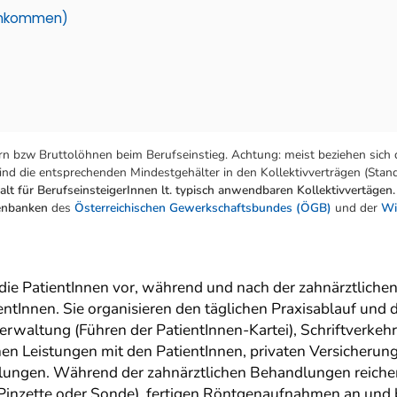
einkommen)
n bzw Bruttolöhnen beim Berufseinstieg. Achtung: meist beziehen sich 
nd die entsprechenden Mindestgehälter in den Kollektivverträgen (Stand:
lt für BerufseinsteigerInnen lt. typisch anwendbaren Kollektivvertägen.
tenbanken
des
Österreichischen Gewerkschaftsbundes (ÖGB)
und der
Wi
 die PatientInnen vor, während und nach der zahnärztliche
ntInnen. Sie organisieren den täglichen Praxisablauf und
rwaltung (Führen der PatientInnen-Kartei), Schriftverkeh
hen Leistungen mit den PatientInnen, privaten Versicherun
ungen. Während der zahnärztlichen Behandlungen reichen 
 Pinzette oder Sonde), fertigen Röntgenaufnahmen an und