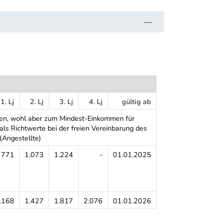
1. Lj
2. Lj
3. Lj
4. Lj
gültig ab
men, wohl aber zum Mindest-Einkommen für
ls Richtwerte bei der freien Vereinbarung des
(Angestellte)
771
1.073
1.224
-
01.01.2025
.168
1.427
1.817
2.076
01.01.2026