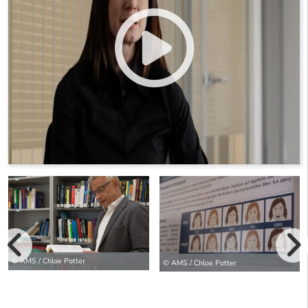
vorherige Bilde
© AMS / Chloe Potter
© AMS / Chloe Potter
wei