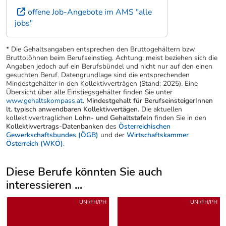
offene Job-Angebote im AMS "alle
jobs"
* Die Gehaltsangaben entsprechen den Bruttogehältern bzw
Bruttolöhnen beim Berufseinstieg. Achtung: meist beziehen sich die
Angaben jedoch auf ein Berufsbündel und nicht nur auf den einen
gesuchten Beruf. Datengrundlage sind die entsprechenden
Mindestgehälter in den Kollektivverträgen (Stand: 2025). Eine
Übersicht über alle Einstiegsgehälter finden Sie unter
www.gehaltskompass.at
.
Mindestgehalt für BerufseinsteigerInnen
lt. typisch anwendbaren Kollektivvertägen.
Die aktuellen
kollektivvertraglichen
Lohn- und Gehaltstafeln
finden Sie in den
Kollektivvertrags-Datenbanken
des
Österreichischen
Gewerkschaftsbundes (ÖGB)
und der
Wirtschaftskammer
Österreich (WKÖ)
.
Diese Berufe könnten Sie auch
interessieren ...
Uber weitere Berufsvorschläge
UNI/FH/PH
UNI/FH/PH