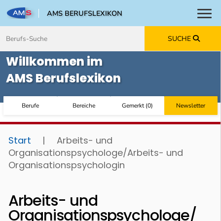
AMS BERUFSLEXIKON
Toggl
Zum Inhalt springen
Zum Navmenü springen
Zur Suche springen
Zur Footer springen
SUCHE
Willkommen im
AMS Berufslexikon
Berufe
Bereiche
Gemerkt
(
0
)
Newsletter
Start
|
Arbeits- und
Organisationspsychologe/Arbeits- und
Organisationspsychologin
Arbeits- und
Organisationspsychologe/