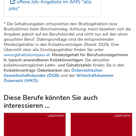
offene Job-Angebote im AMS "alle
jobs"
* Die Gehaltsangaben entsprechen den Bruttogehältern bzw
Bruttolöhnen beim Berufseinstieg. Achtung: meist beziehen sich die
Angaben jedoch auf ein Berufsbündel und nicht nur auf den einen
gesuchten Beruf. Datengrundlage sind die entsprechenden
Mindestgehälter in den Kollektivverträgen (Stand: 2025). Eine
Übersicht über alle Einstiegsgehälter finden Sie unter
www.gehaltskompass.at
.
Mindestgehalt für BerufseinsteigerInnen
lt. typisch anwendbaren Kollektivvertägen.
Die aktuellen
kollektivvertraglichen
Lohn- und Gehaltstafeln
finden Sie in den
Kollektivvertrags-Datenbanken
des
Österreichischen
Gewerkschaftsbundes (ÖGB)
und der
Wirtschaftskammer
Österreich (WKÖ)
.
Diese Berufe könnten Sie auch
interessieren ...
Uber weitere Berufsvorschläge
UNI/FH/PH
UNI/FH/PH