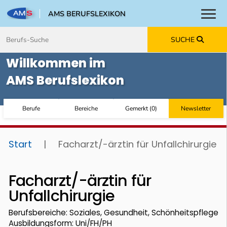
AMS BERUFSLEXIKON
Toggl
Zum Inhalt springen
Zum Navmenü springen
Zur Suche springen
Zur Footer springen
SUCHE
Willkommen im
AMS Berufslexikon
Berufe
Bereiche
Gemerkt
(
0
)
Newsletter
Start
|
Facharzt/-ärztin für Unfallchirurgie
Facharzt/-ärztin für
Unfallchirurgie
Berufsbereiche: Soziales, Gesundheit, Schönheitspflege
Ausbildungsform: Uni/FH/PH