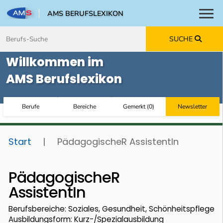
AMS BERUFSLEXIKON
Toggl
Zum Inhalt springen
Zum Navmenü springen
Zur Suche springen
Zur Footer springen
SUCHE
Willkommen im
AMS Berufslexikon
Berufe
Bereiche
Gemerkt
(
0
)
Newsletter
Start
|
PädagogischeR AssistentIn
PädagogischeR
AssistentIn
Berufsbereiche: Soziales, Gesundheit, Schönheitspflege
Ausbildungsform: Kurz-/Spezialausbildung