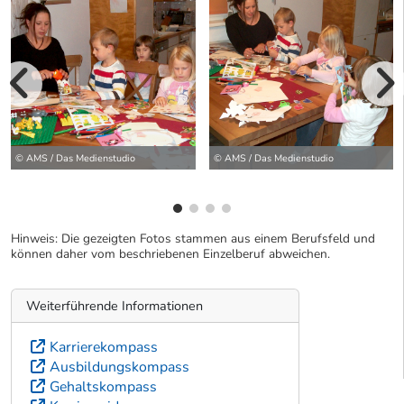
vorherige Bilde
wei
© AMS / Das Medienstudio
© AMS / Das Medienstudio
Hinweis: Die gezeigten Fotos stammen aus einem Berufsfeld und
können daher vom beschriebenen Einzelberuf abweichen.
Weiterführende Informationen
Karrierekompass
Ausbildungskompass
Gehaltskompass