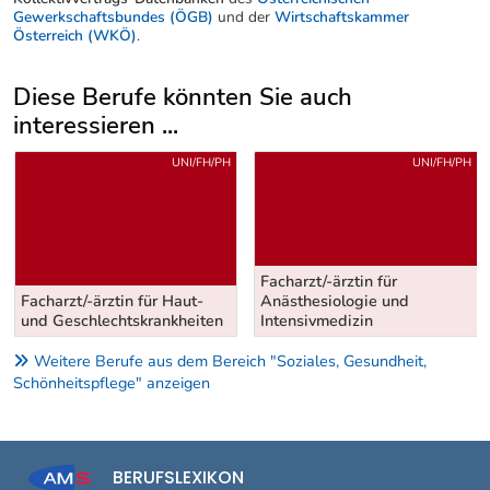
Gewerkschaftsbundes (ÖGB)
und der
Wirtschaftskammer
Österreich (WKÖ)
.
Diese Berufe könnten Sie auch
interessieren ...
Uber weitere Berufsvorschläge
UNI/FH/PH
UNI/FH/PH
Facharzt/-ärztin für
Facharzt/-ärztin für Haut-
Anästhesiologie und
und Geschlechtskrankheiten
Intensivmedizin
Weitere Berufe aus dem Bereich "Soziales, Gesundheit,
Schönheitspflege" anzeigen
BERUFSLEXIKON