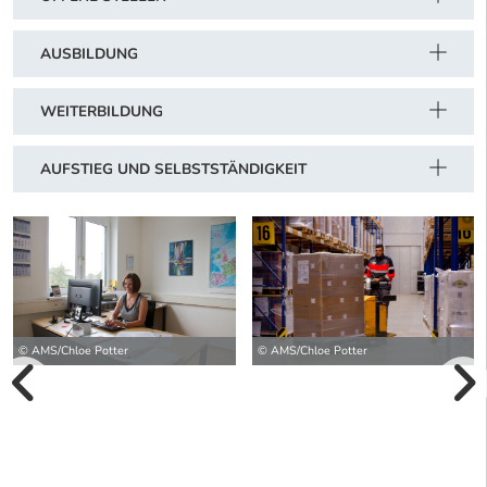
AUSBILDUNG
WEITERBILDUNG
AUFSTIEG UND SELBSTSTÄNDIGKEIT
© AMS/Chloe Potter
© AMS/Chloe Potter
vorherige Bilde
wei