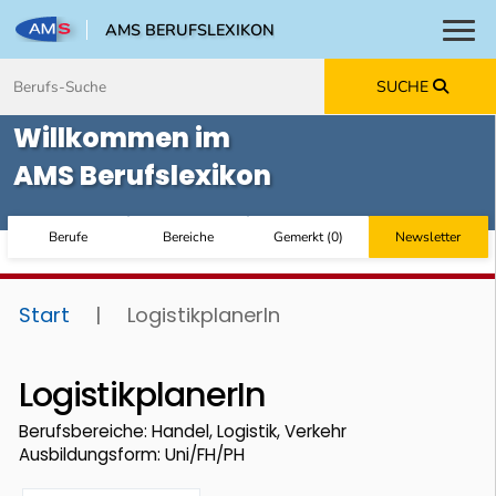
AMS BERUFSLEXIKON
Toggl
Zum Inhalt springen
Zum Navmenü springen
Zur Suche springen
Zur Footer springen
SUCHE
Willkommen im
AMS Berufslexikon
Berufe
Bereiche
Gemerkt
(
0
)
Newsletter
Start
|
LogistikplanerIn
LogistikplanerIn
Berufsbereiche: Handel, Logistik, Verkehr
Ausbildungsform: Uni/FH/PH