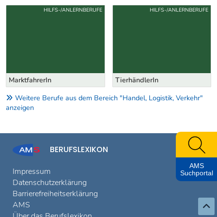
Uber weitere Berufsvorschläge
HILFS-/ANLERNBERUFE
HILFS-/ANLERNBERUFE
MarktfahrerIn
TierhändlerIn
Weitere Berufe aus dem Bereich "Handel, Logistik, Verkehr"
anzeigen
BERUFSLEXIKON
AMS
Impressum
Suchportal
Datenschutzerklärung
Barrierefreiheitserklärung
AMS
Über das Berufslexikon