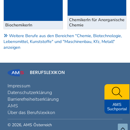
ChemikerIn für Anorganische
BiochemikerIn
Chemie
Weitere Berufe aus den Bereichen "Chemie, Biotechnologie,
Lebensmittel, Kunststoffe" und "Maschinenbau, Kfz, Metall"
anzeigen
BERUFSLEXIKON
Impressum
Datenschutzerklärung
Barrierefreiheitserklärung
AMS
AMS
Suchportal
Über das Berufslexikon
© 2026, AMS Österreich