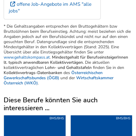
offene Job-Angebote im AMS "alle
jobs"
* Die Gehaltsangaben entsprechen den Bruttogehältern bzw
Bruttolöhnen beim Berufseinstieg. Achtung: meist beziehen sich die
Angaben jedoch auf ein Berufsbündel und nicht nur auf den einen
gesuchten Beruf. Datengrundlage sind die entsprechenden
Mindestgehälter in den Kollektivverträgen (Stand: 2025). Eine
Übersicht über alle Einstiegsgehälter finden Sie unter
www.gehaltskompass.at
.
Mindestgehalt für BerufseinsteigerInnen
lt. typisch anwendbaren Kollektivvertägen.
Die aktuellen
kollektivvertraglichen
Lohn- und Gehaltstafeln
finden Sie in den
Kollektivvertrags-Datenbanken
des
Österreichischen
Gewerkschaftsbundes (ÖGB)
und der
Wirtschaftskammer
Österreich (WKÖ)
.
Diese Berufe könnten Sie auch
interessieren ...
Uber weitere Berufsvorschläge
BMS/BHS
BMS/BHS