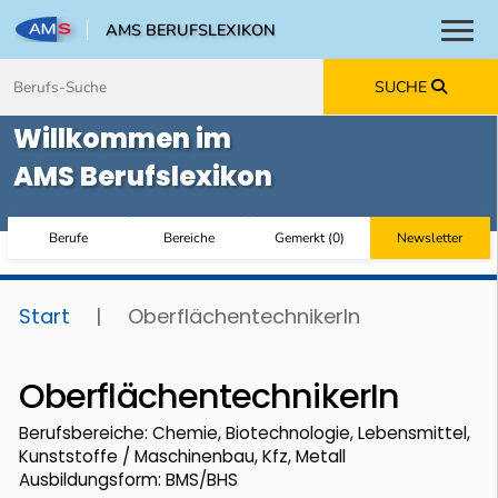
AMS BERUFSLEXIKON
Toggl
Zum Inhalt springen
Zum Navmenü springen
Zur Suche springen
Zur Footer springen
SUCHE
Willkommen im
AMS Berufslexikon
Berufe
Bereiche
Gemerkt
(
0
)
Newsletter
Start
|
OberflächentechnikerIn
OberflächentechnikerIn
Berufsbereiche: Chemie, Biotechnologie, Lebensmittel,
Kunststoffe / Maschinenbau, Kfz, Metall
Ausbildungsform: BMS/BHS