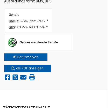
Ausbildungsform: BMS/BHS
Gehalt:
BMS
:
€ 2.770,- bis € 2.900,- *
BHS
:
€ 3.250,- bis € 3.350,- *
Grüner werdende Berufe
Beruf
merken
als PDF anzeigen