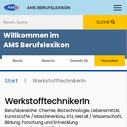
AMS BERUFSLEXIKON
Toggl
Zum Inhalt springen
Zum Navmenü springen
Zur Suche springen
Zur Footer springen
SUCHE
Willkommen im
AMS Berufslexikon
Berufe
Bereiche
Gemerkt
(
0
)
Newsletter
Start
|
WerkstofftechnikerIn
WerkstofftechnikerIn
Berufsbereiche: Chemie, Biotechnologie, Lebensmittel,
Kunststoffe / Maschinenbau, Kfz, Metall / Wissenschaft,
Bildung, Forschung und Entwicklung