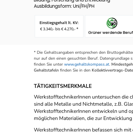
Ausbildungsform: Uni/FH/PH
Einstiegsgehalt lt. KV:
€ 3.340,- bis € 4.270,- *
Grüner werdende Beru
* Die Gehaltsangaben entsprechen den Bruttogehälter
nur auf den einen gesuchten Beruf. Datengrundlage si
finden Sie unter
www.gehaltskompass.at
.
Mindestgeha
Gehaltstafeln
finden Sie in den
Kollektivvertrags-Da
TÄTIGKEITSMERKMALE
WerkstofftechnikerInnen untersuchen die 
sind alle Metalle und Nichtmetalle, z.B. G
WerkstofftechnikerInnen entwickeln und o
möglichen Materialien, die zur Entwicklung
WerkstofftechnikerInnen befassen sich mit