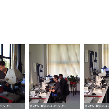
ilder
yr / Das
© AMS / Reinhard Mayr / Das
© AMS / Reinhard M