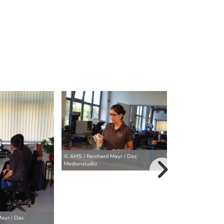
© AMS / Reinhard Mayr / Das
Medienstudio
weitere Bilder>
ayr / Das