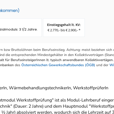
einkommen)
Einstiegsgehalt lt. KV:
ialmoduls: 3 1/2 Jahre.
€ 2.770,- bis € 2.900,- *
n bzw Bruttolöhnen beim Berufseinstieg. Achtung: meist beziehen sich 
nd die entsprechenden Mindestgehälter in den Kollektivverträgen (Stand:
lt für BerufseinsteigerInnen lt. typisch anwendbaren Kollektivvertägen.
tenbanken
des
Österreichischen Gewerkschaftsbundes (ÖGB)
und der
Wi
terIn, WärmebehandlungstechnikerIn, WerkstoffprüferIn
ptmodul Werkstoffprüfung" ist als Modul-Lehrberuf eingeri
nik" (Dauer: 2 Jahre) und dem Hauptmodul "Werkstoffprüf
Jahr) absolviert werden, wodurch sich die Lehrzeit auf 3