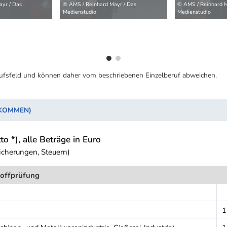
yr / Das
© AMS / Reinhard Mayr / Das
© AMS / Reinhard M
Medienstudio
Medienstudio
ufsfeld und können daher vom beschriebenen Einzelberuf abweichen.
NKOMMEN)
to *), alle Beträge in Euro
icherungen, Steuern)
toffprüfung
1