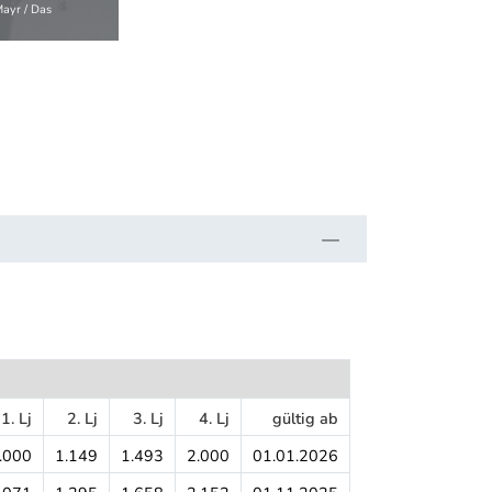
ayr / Das
© AMS / Das Medi
1. Lj
2. Lj
3. Lj
4. Lj
gültig ab
.000
1.149
1.493
2.000
01.01.2026