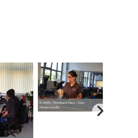
© AMS / Reinhard Mayr / Das
Medienstudio
weitere Bilder>