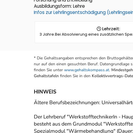
Ausbildungsform: Lehre
Infos zur Lehrlingsentschädigung (Lehrlings
Lehrzeit:
3 Jahre.Bei Absolvierung eines zusätzlichen Spez
* Die Gehaltsangaben entsprechen den Bruttogehälter
nur auf den einen gesuchten Beruf. Datengrundlage si
finden Sie unter
www.gehaltskompass.at
.
Mindestgeha
Gehaltstafeln
finden Sie in den
Kollektivvertrags-Da
HINWEIS
Ältere Berufsbezeichnungen: Universalhär
Der Lehrberuf "WerkstofftechnikerIn - Hau
besteht aus dem Grundmodul "Werkstofftech
Spezialmodul "Wärmebehandlung" (Dauer: ½ 